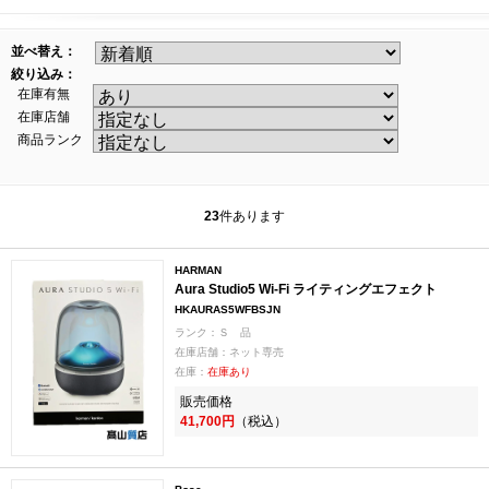
並べ替え：
絞り込み：
在庫有無
在庫店舗
商品ランク
23
件あります
HARMAN
Aura Studio5 Wi-Fi ライティングエフェクト
HKAURAS5WFBSJN
ランク：Ｓ 品
在庫店舗：ネット専売
在庫：
在庫あり
販売価格
41,700円
（税込）