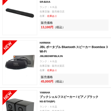
SR-B20A
ランク：ＡＢ品
在庫店舗：販売春日店
在庫：
在庫あり
販売価格
13,100円
（税込）
HARMAN
JBL ポータブル Bluetooth スピーカー Boombox 3
Wi-Fi
JBLBB3WIFIBLKJN
ランク：ＡＢ品
在庫店舗：販売古賀店
在庫：
在庫あり
販売価格
45,000円
（税込）
YAMAHA
ブックシェルフスピーカー / ピアノブラック
NS-B750(BP)
ランク：ＡＢ品