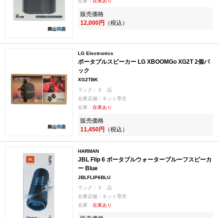
在庫：
在庫あり
販売価格
12,000円
（税込）
LG Electronics
ポータブルスピーカー LG XBOOMGo XG2T 2個パ
ック
XG2TBK
ランク：Ｓ 品
在庫店舗：ネット専売
在庫：
在庫あり
販売価格
11,450円
（税込）
HARMAN
JBL Flip 6 ポータブルウォータープルーフスピーカ
ー Blue
JBLFLIP6BLU
ランク：Ｓ 品
在庫店舗：ネット専売
在庫：
在庫あり