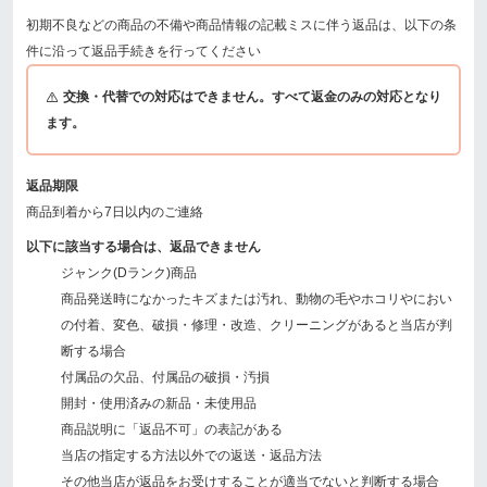
初期不良などの商品の不備や商品情報の記載ミスに伴う返品は、以下の条
件に沿って返品手続きを行ってください
交換・代替での対応はできません。すべて返金のみの対応となり
ます。
返品期限
商品到着から7日以内のご連絡
以下に該当する場合は、返品できません
ジャンク(Dランク)商品
商品発送時になかったキズまたは汚れ、動物の毛やホコリやにおい
の付着、変色、破損・修理・改造、クリーニングがあると当店が判
断する場合
付属品の欠品、付属品の破損・汚損
開封・使用済みの新品・未使用品
商品説明に「返品不可」の表記がある
当店の指定する方法以外での返送・返品方法
その他当店が返品をお受けすることが適当でないと判断する場合