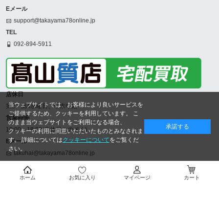
Eメール
support@takayama78online.jp
TEL
092-894-5911
店休日
当ウェブサイトでは、お客様により良いサービスを
第2・第4水曜日、年末年始
ご提供するため、クッキーを利用しています。 こ
営業時間
のまま当ウェブサイトをご利用になる場合、
承諾する
10:00～18:00(店休日をのぞく)
クッキーの利用に同意いただいたものとみなされま
す。 詳細については
クッキーについて
をご覧くだ
Eメール
さい。
takuhai@takayama78online.jp
TEL
092-707-5311
ホーム
お気に入り
マイページ
カート