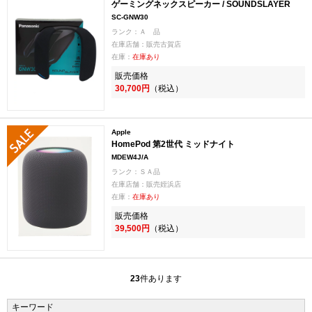
ゲーミングネックスピーカー / SOUNDSLAYER
SC-GNW30
ランク：Ａ 品
在庫店舗：販売古賀店
在庫：
在庫あり
販売価格
30,700円
（税込）
Apple
HomePod 第2世代 ミッドナイト
MDEW4J/A
ランク：ＳＡ品
在庫店舗：販売姪浜店
在庫：
在庫あり
販売価格
39,500円
（税込）
23
件あります
キーワード