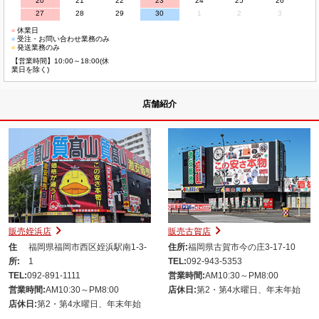
20
21
22
23
24
25
26
27
28
29
30
1
2
3
■
休業日
■
受注・お問い合わせ業務のみ
■
発送業務のみ
【営業時間】10:00～18:00(休
業日を除く)
店舗紹介
販売姪浜店
販売古賀店
住
福岡県福岡市西区姪浜駅南1-3-
住所:
福岡県古賀市今の庄3-17-10
所:
1
TEL:
092-943-5353
TEL:
092-891-1111
営業時間:
AM10:30～PM8:00
営業時間:
AM10:30～PM8:00
店休日:
第2・第4水曜日、年末年始
店休日:
第2・第4水曜日、年末年始