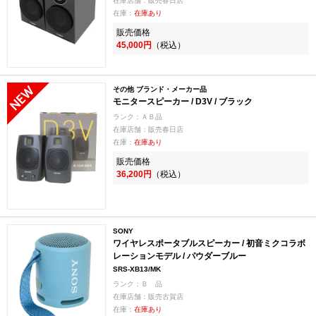
在庫店舗：販売春日店
在庫：
在庫あり
販売価格
45,000円
（税込）
その他 ブランド・メーカー品
モニタースピーカー / D3V / ブラック
ランク：ＡＢ品
在庫店舗：販売春日店
在庫：
在庫あり
販売価格
36,200円
（税込）
SONY
ワイヤレスポータブルスピーカー / 初音ミクコラボ
レーションモデル / パウダーブルー
SRS-XB13/MK
ランク：Ｂ 品
在庫店舗：販売古賀店
在庫：
在庫あり