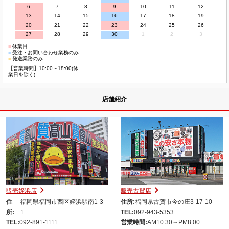
6
7
8
9
10
11
12
13
14
15
16
17
18
19
20
21
22
23
24
25
26
27
28
29
30
1
2
3
■
休業日
■
受注・お問い合わせ業務のみ
■
発送業務のみ
【営業時間】10:00～18:00(休
業日を除く)
店舗紹介
販売姪浜店
販売古賀店
住
福岡県福岡市西区姪浜駅南1-3-
住所:
福岡県古賀市今の庄3-17-10
所:
1
TEL:
092-943-5353
TEL:
092-891-1111
営業時間:
AM10:30～PM8:00