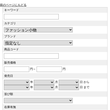
前のページにもどる
キーワード
カテゴリ
ブランド
商品コード
販売価格
円～
円
発売日
年
月
日 から
年
月
日 まで
並び順
在庫有無