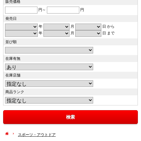
販売価格
円～
円
発売日
年
月
日 から
年
月
日 まで
並び順
在庫有無
在庫店舗
商品ランク
スポーツ・アウトドア