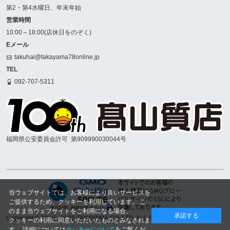
第2・第4水曜日、年末年始
営業時間
10:00～18:00(店休日をのぞく)
Eメール
takuhai@takayama78online.jp
TEL
092-707-5311
福岡県公安委員会許可
第909990030044号
当ウェブサイトでは、お客様により良いサービスを
ご提供するため、クッキーを利用しています。 こ
のまま当ウェブサイトをご利用になる場合、
承諾する
Copyright © 1916
- 2026 TAKAYAMA.CO.,LTD. ALL RIGHTS RESERVED.
クッキーの利用に同意いただいたものとみなされま
す。 詳細については
クッキーについて
をご覧くだ