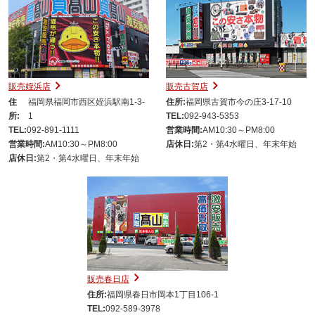
販売姪浜店
販売古賀店
住
福岡県福岡市西区姪浜駅南1-3-
住所:
福岡県古賀市今の庄3-17-10
所:
1
TEL:
092-943-5353
TEL:
092-891-1111
営業時間:
AM10:30～PM8:00
営業時間:
AM10:30～PM8:00
店休日:
第2・第4水曜日、年末年始
店休日:
第2・第4水曜日、年末年始
販売春日店
住所:
福岡県春日市岡本1丁目106-1
TEL:
092-589-3978