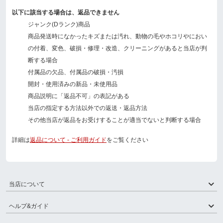
以下に該当する場合は、返品できません
ジャンク(Dランク)商品
商品発送時になかったキズまたは汚れ、動物の毛やホコリやにおい
の付着、変色、破損・修理・改造、クリーニングがあると当店が判
断する場合
付属品の欠品、付属品の破損・汚損
開封・使用済みの新品・未使用品
商品説明に「返品不可」の表記がある
当店の指定する方法以外での返送・返品方法
その他当店が返品をお受けすることが適当でないと判断する場合
詳細は
返品について - ご利用ガイド
をご覧ください
当店について
ヘルプ&ガイド