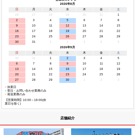
2026年8月
日
月
火
水
木
金
土
26
27
28
29
30
31
1
2
3
4
5
6
7
8
9
10
11
12
13
14
15
16
17
18
19
20
21
22
23
24
25
26
27
28
29
30
31
1
2
3
4
5
2026年9月
日
月
火
水
木
金
土
30
31
1
2
3
4
5
6
7
8
9
10
11
12
13
14
15
16
17
18
19
20
21
22
23
24
25
26
27
28
29
30
1
2
3
■
休業日
■
受注・お問い合わせ業務のみ
■
発送業務のみ
【営業時間】10:00～18:00(休
業日を除く)
店舗紹介