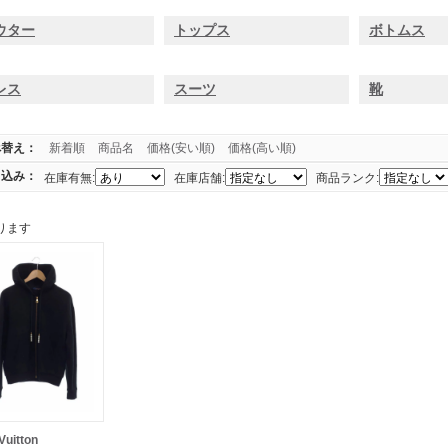
ウター
トップス
ボトムス
レス
スーツ
靴
べ替え：
新着順
商品名
価格(安い順)
価格(高い順)
り込み：
在庫有無:
在庫店舗:
商品ランク:
ります
Vuitton