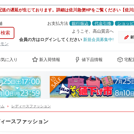
配送の遅延が生じております。詳細は佐川急便HPをご覧ください【佐川
舗
お支払方法
銀行振込
代金引換
ショッピ
ようこそ、高山質店へ
会員の方はログインしてください
新規会員募集中!
ケモン
お気に入り
新入荷情報
値下品情報
宅配
Previous
ーム
レディースファッション
ィースファッション