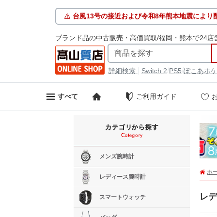
台風13号の接近および令和8年熊本地震により
ブランド品の中古販売・高価買取/福岡・熊本で24店
|
/
/
詳細検索
Switch 2
PS5
ぽこあポ
ご利用ガイド
すべて
メンズ腕時計
ホ
レディース腕時計
レデ
スマートウォッチ