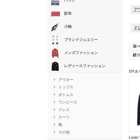
バッグ
ア
財布
小物
ド
ブランドジュエリー
並
メンズファッション
絞
レディースファッション
1
件あ
アウター
トップス
ボトムス
ワンピース
ドレス
スーツ
靴
その他
Louis 