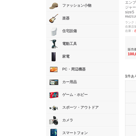
エンブ
ファッション小物
ジャー
sizeS
RM251
楽器
ランク
在庫店
住宅設備
在庫：
電動工具
販売
100
家電
PC・周辺機器
1
件あ
カー用品
ゲーム・ホビー
スポーツ・アウトドア
カメラ
スマートフォン