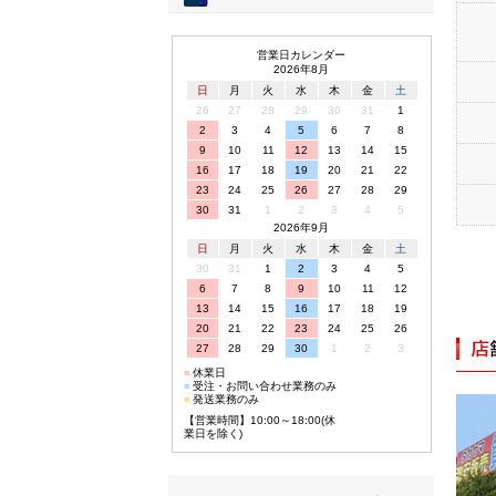
営業日カレンダー
2026年8月
日
月
火
水
木
金
土
26
27
28
29
30
31
1
2
3
4
5
6
7
8
9
10
11
12
13
14
15
16
17
18
19
20
21
22
23
24
25
26
27
28
29
30
31
1
2
3
4
5
2026年9月
日
月
火
水
木
金
土
30
31
1
2
3
4
5
6
7
8
9
10
11
12
13
14
15
16
17
18
19
20
21
22
23
24
25
26
27
28
29
30
1
2
3
■
休業日
■
受注・お問い合わせ業務のみ
■
発送業務のみ
【営業時間】10:00～18:00(休
業日を除く)