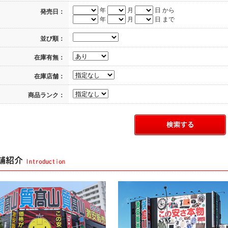
年
月
日 から
発売日：
年
月
日 まで
並び順：
在庫有無：
在庫店舗：
商品ランク：