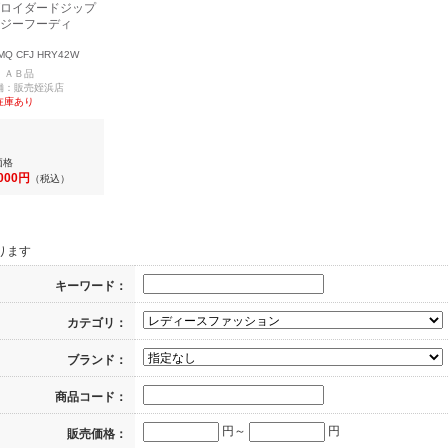
ロイダードジップ
ジーフーディ
MQ CFJ HRY42W
：ＡＢ品
舗：販売姪浜店
在庫あり
価格
,000円
（税込）
ります
キーワード：
カテゴリ：
ブランド：
商品コード：
円～
円
販売価格：