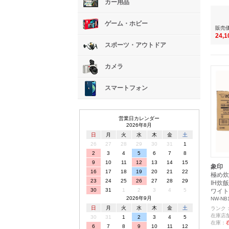
カー用品
ゲーム・ホビー
販売
24,
スポーツ・アウトドア
カメラ
スマートフォン
営業日カレンダー
2026年8月
日
月
火
水
木
金
土
26
27
28
29
30
31
1
2
3
4
5
6
7
8
9
10
11
12
13
14
15
象印
16
17
18
19
20
21
22
極め炊き
23
24
25
26
27
28
29
IH炊飯ジ
30
31
1
2
3
4
5
ワイト
2026年9月
NW-NB
日
月
火
水
木
金
土
ランク
在庫店
30
31
1
2
3
4
5
在庫：
6
7
8
9
10
11
12