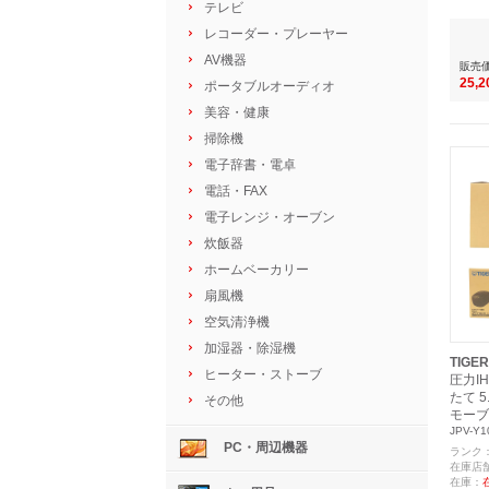
テレビ
レコーダー・プレーヤー
AV機器
販売
25,
ポータブルオーディオ
美容・健康
掃除機
電子辞書・電卓
電話・FAX
電子レンジ・オーブン
炊飯器
ホームベーカリー
扇風機
空気清浄機
加湿器・除湿機
TIGER
ヒーター・ストーブ
圧力I
たて 5
その他
モーブ
JPV-Y1
PC・周辺機器
ランク
在庫店
在庫：