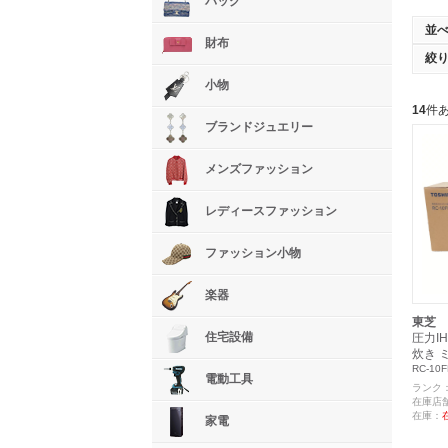
バッグ
並
財布
絞
小物
14
件
ブランドジュエリー
メンズファッション
レディースファッション
ファッション小物
楽器
東芝
住宅設備
圧力I
炊き 
RC-10F
電動工具
ランク
在庫店
在庫：
家電