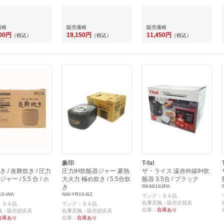
価格
販売価格
販売価格
100円
19,150円
11,450円
（税込）
（税込）
（税込）
象印
T-fal
 / 炎舞炊き / 圧力
圧力IH炊飯器ジャー 豪熱
ザ・ライス 遠赤外線IH炊
ャー / 5.5 合 / ホ
大火力 極め炊き / 5.5合炊
飯器 3.5合 / ブラック
き
RK8818JPA
10-WA
NW-YR10-BZ
ランク：ＳＡ品
在庫店舗：販売古賀店
：ＳＡ品
ランク：ＳＡ品
在庫：
在庫あり
舗：販売姪浜店
在庫店舗：販売姪浜店
在庫あり
在庫：
在庫あり