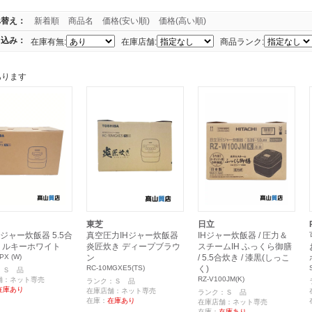
べ替え：
新着順
商品名
価格(安い順)
価格(高い順)
り込み：
在庫有無:
在庫店舗:
商品ランク:
あります
東芝
日立
Hジャー炊飯器 5.5合
真空圧力IHジャー炊飯器
IHジャー炊飯器 / 圧力＆
ミルキーホワイト
炎匠炊き ディープブラウ
スチームIH ふっくら御膳
PX (W)
ン
/ 5.5合炊き / 漆黒(しっこ
RC-10MGXE5(TS)
く)
：Ｓ 品
RZ-V100JM(K)
舗：ネット専売
ランク：Ｓ 品
在庫あり
在庫店舗：ネット専売
ランク：Ｓ 品
在庫：
在庫あり
在庫店舗：ネット専売
在庫：
在庫あり