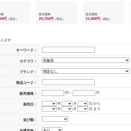
価格
販売価格
販売価格
300円
25,750円
21,900円
（税込）
（税込）
（税込）
あります
キーワード：
カテゴリ：
ブランド：
商品コード：
円～
円
販売価格：
年
月
日 から
発売日：
年
月
日 まで
並び順：
在庫有無：