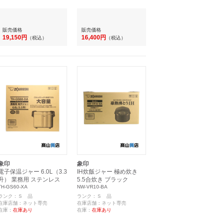
販売価格
販売価格
19,150円
16,400円
（税込）
（税込）
象印
象印
電子保温ジャー 6.0L（3.3
IH炊飯ジャー 極め炊き
升） 業務用 ステンレス
5.5合炊き ブラック
TH-GS60-XA
NW-VR10-BA
ランク：Ｓ 品
ランク：Ｓ 品
在庫店舗：ネット専売
在庫店舗：ネット専売
在庫：
在庫あり
在庫：
在庫あり