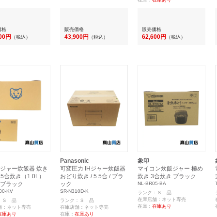
価格
販売価格
販売価格
200円
43,900円
62,600円
（税込）
（税込）
（税込）
Panasonic
象印
Hジャー炊飯器 炊き
可変圧力 IHジャー炊飯器
マイコン炊飯ジャー 極め
.5合炊き（1.0L）
おどり炊き / 5.5合 / ブラ
炊き 3合炊き ブラック
ブラック
ック
NL-BR05-BA
00-KV
SR-N310D-K
ランク：Ｓ 品
在庫店舗：ネット専売
：Ｓ 品
ランク：Ｓ 品
在庫：
在庫あり
舗：ネット専売
在庫店舗：ネット専売
在庫あり
在庫：
在庫あり