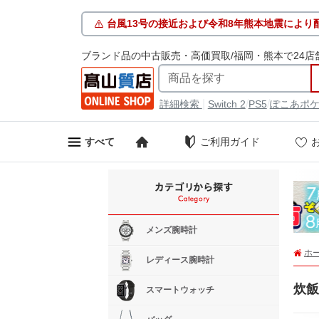
台風13号の接近および令和8年熊本地震により
ブランド品の中古販売・高価買取/福岡・熊本で24店
|
/
/
詳細検索
Switch 2
PS5
ぽこあポ
ご利用ガイド
すべて
メンズ腕時計
ホ
レディース腕時計
炊飯
スマートウォッチ