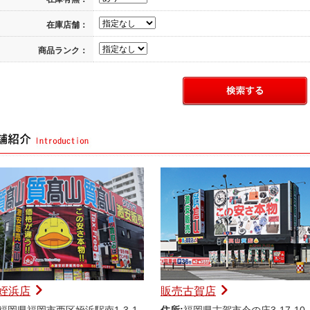
在庫店舗：
商品ランク：
姪浜店
販売古賀店
福岡県福岡市西区姪浜駅南1-3-1
住所:
福岡県古賀市今の庄3-17-10