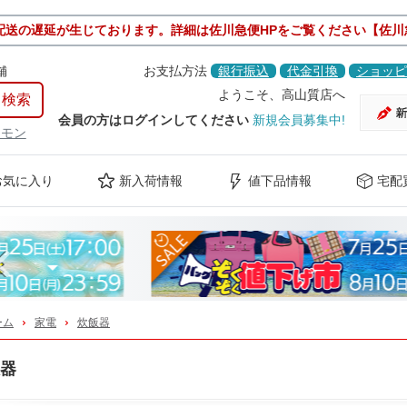
配送の遅延が生じております。詳細は佐川急便HPをご覧ください【佐川
舗
お支払方法
銀行振込
代金引換
ショッピ
ようこそ、高山質店へ
会員の方はログインしてください
新規会員募集中!
ケモン
お気に入り
新入荷情報
値下品情報
宅配
Previous
ーム
家電
炊飯器
器