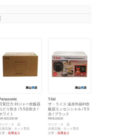
Panasonic
T-fal
可変圧力 IHジャー炊飯器
ザ・ライス 遠赤外線IH炊
おどり炊き / 5.5合炊き /
飯器エッセンシャル / 5.5
ホワイト
合 / ブラック
SR-N310D-W
RK9108J0
ランク：Ｓ 品
ランク：Ｓ 品
在庫店舗：ネット専売
在庫店舗：ネット専売
在庫：
在庫あり
在庫：
在庫あり