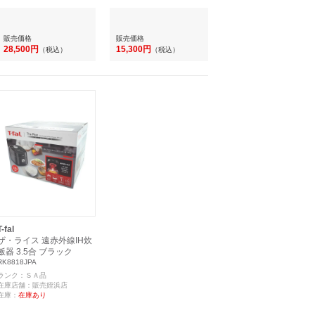
販売価格
販売価格
28,500円
15,300円
（税込）
（税込）
T-fal
ザ・ライス 遠赤外線IH炊
飯器 3.5合 ブラック
RK8818JPA
ランク：ＳＡ品
在庫店舗：販売姪浜店
在庫：
在庫あり