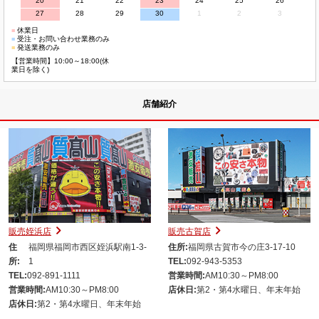
20
21
22
23
24
25
26
27
28
29
30
1
2
3
■
休業日
■
受注・お問い合わせ業務のみ
■
発送業務のみ
【営業時間】10:00～18:00(休
業日を除く)
店舗紹介
販売姪浜店
販売古賀店
住
福岡県福岡市西区姪浜駅南1-3-
住所:
福岡県古賀市今の庄3-17-10
所:
1
TEL:
092-943-5353
TEL:
092-891-1111
営業時間:
AM10:30～PM8:00
営業時間:
AM10:30～PM8:00
店休日:
第2・第4水曜日、年末年始
店休日:
第2・第4水曜日、年末年始