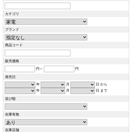
カテゴリ
ブランド
商品コード
販売価格
円～
円
発売日
年
月
日 から
年
月
日 まで
並び順
在庫有無
在庫店舗