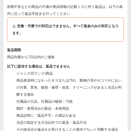
初期不良などの商品の不備や商品情報の記載ミスに伴う返品は、以下の条
件に沿って返品手続きを行ってください
交換・代替での対応はできません。すべて返金のみの対応となり
ます。
返品期限
商品到着から7日以内のご連絡
以下に該当する場合は、返品できません
ジャンク(Dランク)商品
商品発送時になかったキズまたは汚れ、動物の毛やホコリやにおい
の付着、変色、破損・修理・改造、クリーニングがあると当店が判
断する場合
付属品の欠品、付属品の破損・汚損
開封・使用済みの新品・未使用品
商品説明に「返品不可」の表記がある
当店の指定する方法以外での返送・返品方法
その他当店が返品をお受けすることが適当でないと判断する場合