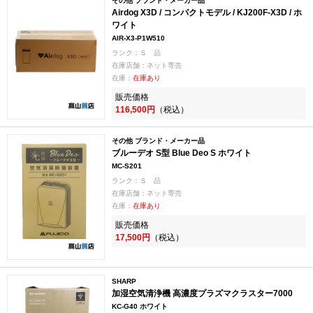
その他 ブランド・メーカー品
Airdog X3D / コンパクトモデル / KJ200F-X3D / ホ
ワイト
AIR-X3-P1W510
ランク：Ｓ 品
在庫店舗：ネット専売
在庫：
在庫あり
販売価格
116,500円
（税込）
その他 ブランド・メーカー品
ブルーデオ S型 Blue Deo S ホワイト
MC-S201
ランク：Ｓ 品
在庫店舗：ネット専売
在庫：
在庫あり
販売価格
17,500円
（税込）
SHARP
加湿空気清浄機 高濃度プラズマクラスター7000
KC-G40 ホワイト