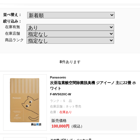
並べ替え：
絞り込み：
在庫有無
在庫店舗
商品ランク
8
件あります
Panasonic
次亜塩素酸空間除菌脱臭機 ジアイーノ 主に22畳 ホ
ワイト
F-MV5020C-W
ランク：Ｓ 品
在庫店舗：ネット専売
在庫：
在庫あり
販売価格
100,000円
（税込）