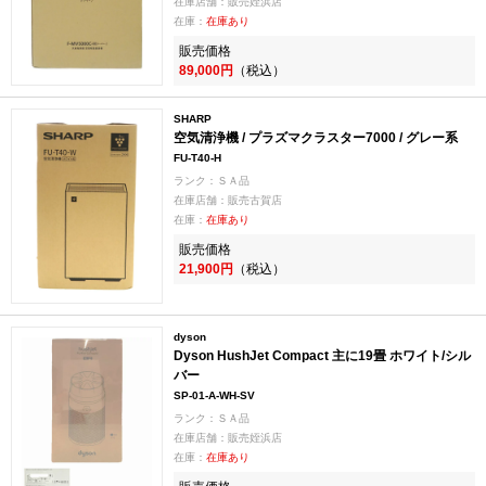
在庫店舗：販売姪浜店
在庫：
在庫あり
販売価格
89,000円
（税込）
SHARP
空気清浄機 / プラズマクラスター7000 / グレー系
FU-T40-H
ランク：ＳＡ品
在庫店舗：販売古賀店
在庫：
在庫あり
販売価格
21,900円
（税込）
dyson
Dyson HushJet Compact 主に19畳 ホワイト/シル
バー
SP-01-A-WH-SV
ランク：ＳＡ品
在庫店舗：販売姪浜店
在庫：
在庫あり