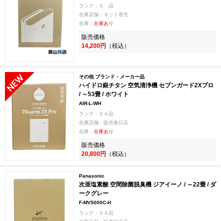
ランク：Ｓ 品
在庫店舗：ネット専売
在庫：
在庫あり
販売価格
14,200円
（税込）
その他 ブランド・メーカー品
ハイドロ銀チタン 空気清浄機 セブンガード2Xプロ
/ ～53畳 / ホワイト
AIR-L-WH
ランク：ＳＡ品
在庫店舗：販売春日店
在庫：
在庫あり
販売価格
20,800円
（税込）
Panasonic
次亜塩素酸 空間除菌脱臭機 ジアイーノ / ～22畳 / ダ
ークグレー
F-MV5000C-H
ランク：ＳＡ品