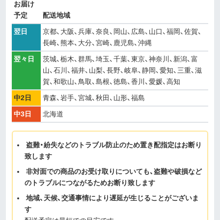
お届け
予定
配送地域
翌日
京都、大阪、兵庫、奈良、岡山、広島、山口、福岡、佐賀、
長崎、熊本、大分、宮崎、鹿児島、沖縄
翌々日
茨城、栃木、群馬、埼玉、千葉、東京、神奈川、新潟、富
山、石川、福井、山梨、長野、岐阜、静岡、愛知、三重、滋
賀、和歌山、鳥取、島根、徳島、香川、愛媛、高知
中2日
青森、岩手、宮城、秋田、山形、福島
中3日
北海道
盗難・紛失などのトラブル防止のため置き配指定はお断り
致します
非対面での商品のお受け取りについても、盗難や破損など
のトラブルにつながるためお断り致します
地域、天候、交通事情により遅延が生じることがございま
す