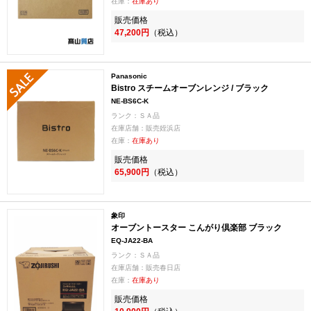
在庫：
在庫あり
販売価格
47,200円
（税込）
Panasonic
Bistro スチームオーブンレンジ / ブラック
NE-BS6C-K
ランク：ＳＡ品
在庫店舗：販売姪浜店
在庫：
在庫あり
販売価格
65,900円
（税込）
象印
オーブントースター こんがり倶楽部 ブラック
EQ-JA22-BA
ランク：ＳＡ品
在庫店舗：販売春日店
在庫：
在庫あり
販売価格