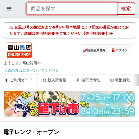
台風13号の接近および令和8年熊本地震により配送の遅延が生じてお
ります。詳細は佐川急便HPをご覧ください【佐川急便HP】
新規会員登録
ログイン
ようこそ、高山質店へ
会員の方はログインしてください
ご利用ガイド
新入荷情報
値下品情報
宅配買取
電子レンジ・オーブン