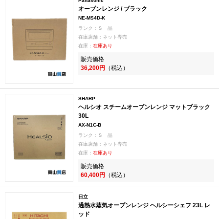
Panasonic
オーブンレンジ / ブラック
NE-MS4D-K
ランク：Ｓ 品
在庫店舗：ネット専売
在庫：
在庫あり
販売価格
36,200円
（税込）
SHARP
ヘルシオ スチームオーブンレンジ マットブラック
30L
AX-N1C-B
ランク：Ｓ 品
在庫店舗：ネット専売
在庫：
在庫あり
販売価格
60,400円
（税込）
日立
過熱水蒸気オーブンレンジ ヘルシーシェフ 23L レ
ッド