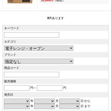
10,900円
（税込）
8
件あります
キーワード
カテゴリ
ブランド
商品コード
販売価格
円～
円
発売日
年
月
日 から
年
月
日 まで