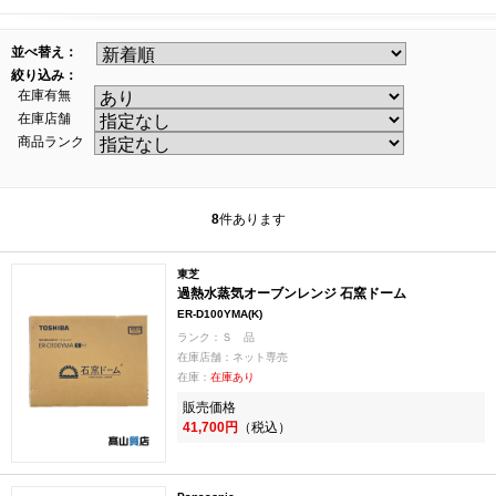
並べ替え：
絞り込み：
在庫有無
在庫店舗
商品ランク
8
件あります
東芝
過熱水蒸気オーブンレンジ 石窯ドーム
ER-D100YMA(K)
ランク：Ｓ 品
在庫店舗：ネット専売
在庫：
在庫あり
販売価格
41,700円
（税込）