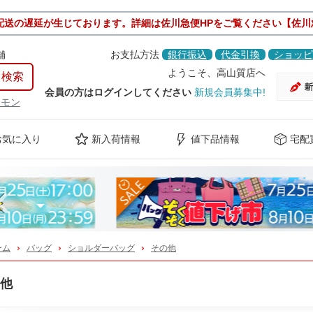
配送の遅延が生じております。詳細は佐川急便HPをご覧ください【佐川
舗
お支払方法
銀行振込
代金引換
ショッピ
ようこそ、高山質店へ
会員の方はログインしてください
新規会員募集中!
ケモン
お気に入り
新入荷情報
値下品情報
宅配
Previous
ーム
バッグ
ショルダーバッグ
その他
他