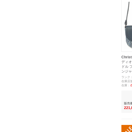
Christ
ディオ
ドル 
ンジャ
ランク
在庫店
在庫：
販売
221