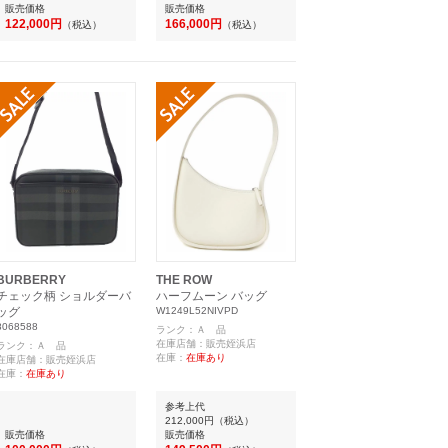
販売価格
販売価格
122,000円
166,000円
（税込）
（税込）
BURBERRY
THE ROW
チェック柄 ショルダーバ
ハーフムーン バッグ
ッグ
W1249L52NIVPD
8068588
ランク：Ａ 品
在庫店舗：販売姪浜店
ランク：Ａ 品
在庫：
在庫あり
在庫店舗：販売姪浜店
在庫：
在庫あり
参考上代
212,000円
（税込）
販売価格
販売価格