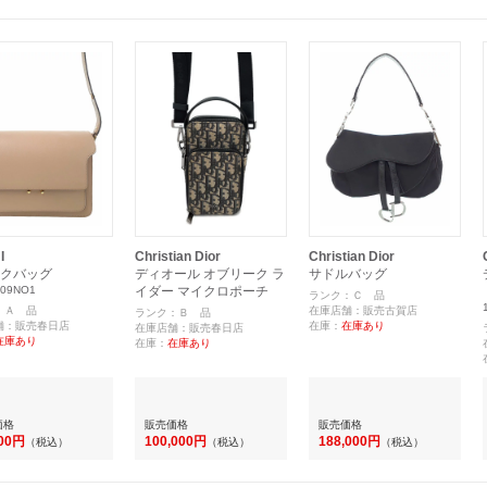
I
Christian Dior
Christian Dior
クバッグ
ディオール オブリーク ラ
サドルバッグ
09NO1
イダー マイクロポーチ
ランク：Ｃ 品
：Ａ 品
在庫店舗：販売古賀店
ランク：Ｂ 品
舗：販売春日店
在庫：
在庫あり
在庫店舗：販売春日店
在庫あり
在庫：
在庫あり
価格
販売価格
販売価格
000円
100,000円
188,000円
（税込）
（税込）
（税込）