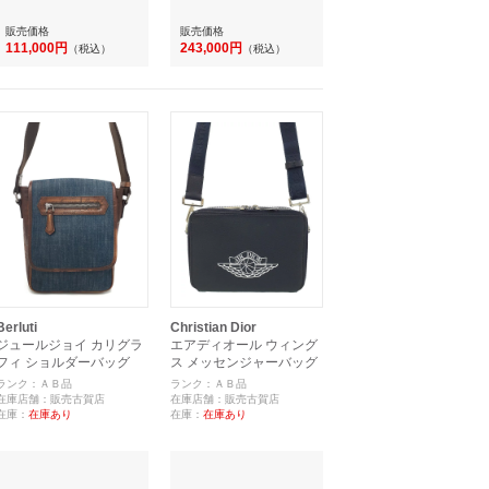
販売価格
販売価格
111,000円
243,000円
（税込）
（税込）
Berluti
Christian Dior
ジュールジョイ カリグラ
エアディオール ウィング
フィ ショルダーバッグ
ス メッセンジャーバッグ
ランク：ＡＢ品
ランク：ＡＢ品
在庫店舗：販売古賀店
在庫店舗：販売古賀店
在庫：
在庫あり
在庫：
在庫あり