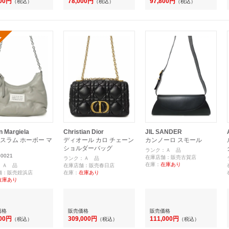
000円
78,000円
97,800円
（税込）
（税込）
（税込）
n Margiela
Christian Dior
JIL SANDER
スラム ホーボー マ
ディオール カロ チェーン
カンノーロ スモール
ショルダーバッグ
ランク：Ａ 品
0021
在庫店舗：販売古賀店
ランク：Ａ 品
在庫：
在庫あり
：Ａ 品
在庫店舗：販売春日店
舗：販売姪浜店
在庫：
在庫あり
在庫あり
価格
販売価格
販売価格
000円
309,000円
111,000円
（税込）
（税込）
（税込）