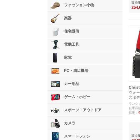
販売
ファッション小物
254
楽器
住宅設備
電動工具
家電
PC・周辺機器
カー用品
Christ
ウォー
ゲーム・ホビー
スボデ
ランク
在庫店
スポーツ・アウトドア
在庫：
カメラ
販売
スマートフォン