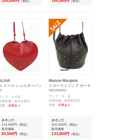
100,000円
149,500円
（税込）
（税込）
ALAIA
Maison Margiela
ル クール ショルダーバッ
ドローストリング ポーチ
グ
SB2ZH0003
ランク：Ｂ 品
ランク：ＡＢ品
在庫店舗：販売姪浜店
在庫店舗：販売古賀店
在庫：
在庫あり
在庫：
在庫あり
参考上代
参考上代
214,500円
（税込）
202,400円
（税込）
販売価格
販売価格
83,500円
133,000円
（税込）
（税込）