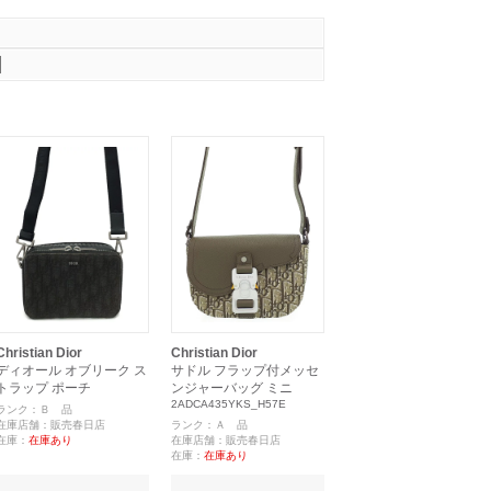
Christian Dior
Christian Dior
ディオール オブリーク ス
サドル フラップ付メッセ
トラップ ポーチ
ンジャーバッグ ミニ
2ADCA435YKS_H57E
ランク：Ｂ 品
在庫店舗：販売春日店
ランク：Ａ 品
在庫：
在庫あり
在庫店舗：販売春日店
在庫：
在庫あり