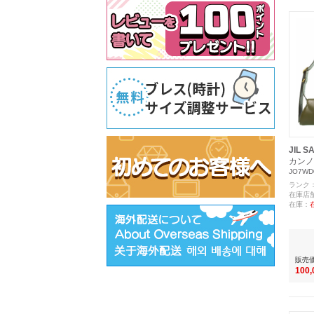
JIL S
カンノ
JO7WD
ランク
在庫店
在庫：
販売
100