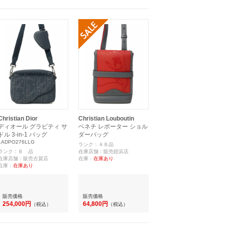
Christian Dior
Christian Louboutin
ディオール グラビティ サ
ベネチ レポーター ショル
ドル 3-in-1 バッグ
ダーバッグ
1ADPO276LLG
ランク：ＡＢ品
ランク：Ｂ 品
在庫店舗：販売姪浜店
在庫店舗：販売古賀店
在庫：
在庫あり
在庫：
在庫あり
販売価格
販売価格
254,000円
64,800円
（税込）
（税込）