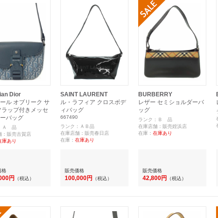
ian Dior
SAINT LAURENT
BURBERRY
ール オブリーク サ
ル・ラフィア クロスボデ
レザー セミショルダーバ
フラップ付きメッセ
ィバッグ
ッグ
ーバッグ
667490
ランク：Ｂ 品
ランク：ＡＢ品
在庫店舗：販売姪浜店
：Ａ 品
在庫店舗：販売春日店
在庫：
在庫あり
舗：販売古賀店
在庫：
在庫あり
在庫あり
価格
販売価格
販売価格
,000円
100,000円
42,800円
（税込）
（税込）
（税込）