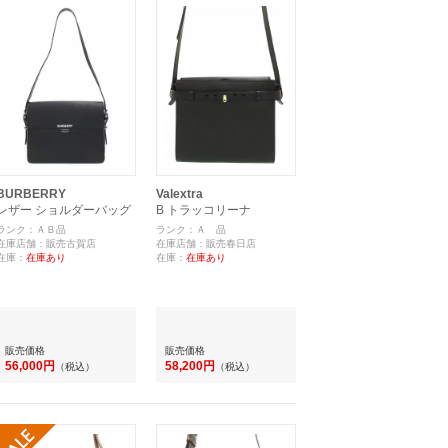
BURBERRY
Valextra
レザー ショルダーバッグ
B トラッコリーナ
ランク：ＡＢ品
ランク：Ａ 品
在庫店舗：販売古賀店
在庫店舗：販売春日店
在庫：
在庫あり
在庫：
在庫あり
販売価格
販売価格
56,000円
58,200円
（税込）
（税込）