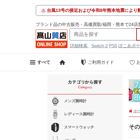
台風13号の接近および令和8年熊本地震により
ブランド品の中古販売・高価買取/福岡・熊本で24店
|
/
/
詳細検索
Switch 2
PS5
ぽこあポ
ご利用ガイド
すべて
メンズ腕時計
ホ
レディース腕時計
その
スマートウォッチ