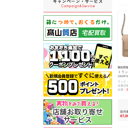
MARN
トラン
SBMPN
ランク
在庫店
在庫：
販売
67,