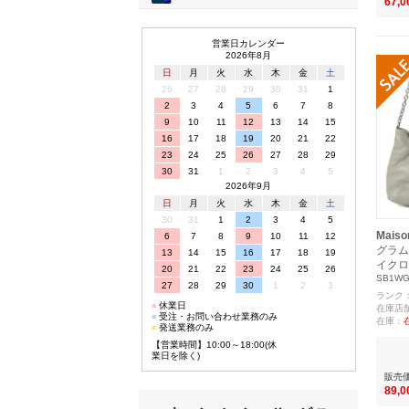
67,
営業日カレンダー
2026年8月
日
月
火
水
木
金
土
26
27
28
29
30
31
1
2
3
4
5
6
7
8
9
10
11
12
13
14
15
16
17
18
19
20
21
22
23
24
25
26
27
28
29
30
31
1
2
3
4
5
2026年9月
日
月
火
水
木
金
土
30
31
1
2
3
4
5
Maiso
6
7
8
9
10
11
12
グラム
13
14
15
16
17
18
19
イクロ
20
21
22
23
24
25
26
SB1WG
27
28
29
30
1
2
3
ランク
■
休業日
在庫店
■
受注・お問い合わせ業務のみ
在庫：
■
発送業務のみ
【営業時間】10:00～18:00(休
業日を除く)
販売
89,