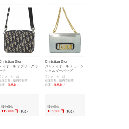
Christian Dior
Christian Dior
ディオール オブリーク ポ
ジャディオール チェーン
ーチ
ショルダーバッグ
ランク：Ａ 品
ランク：Ａ 品
在庫店舗：販売春日店
在庫店舗：販売春日店
在庫：
在庫あり
在庫：
在庫あり
販売価格
販売価格
119,800円
105,500円
（税込）
（税込）