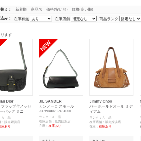
べ替え：
新着順
商品名
価格(安い順)
価格(高い順)
り込み：
在庫有無:
在庫店舗:
商品ランク:
あります
ian Dior
JIL SANDER
Jimmy Choo
 フラップ付メッセ
カンノーロ スモール
バー ホールドオール ミデ
ーバッグ ミニ
JO7WD0023P484000
ィアム
ランク：Ａ 品
：Ａ 品
ランク：Ａ 品
在庫店舗：販売姪浜店
舗：販売姪浜店
在庫店舗：販売姪浜店
在庫：
在庫あり
在庫あり
在庫：
在庫あり