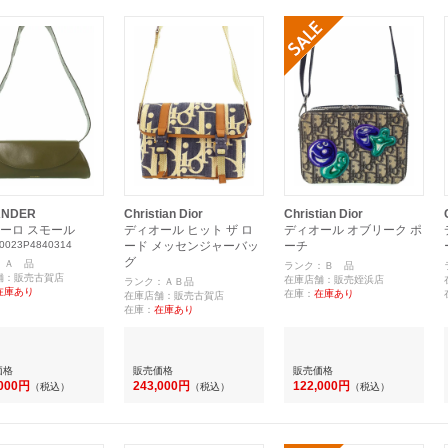
ANDER
Christian Dior
Christian Dior
ーロ スモール
ディオール ヒット ザ ロ
ディオール オブリーク ポ
0023P4840314
ード メッセンジャーバッ
ーチ
グ
：Ａ 品
ランク：Ｂ 品
舗：販売古賀店
在庫店舗：販売姪浜店
ランク：ＡＢ品
在庫あり
在庫：
在庫あり
在庫店舗：販売古賀店
在庫：
在庫あり
価格
販売価格
販売価格
,000円
243,000円
122,000円
（税込）
（税込）
（税込）