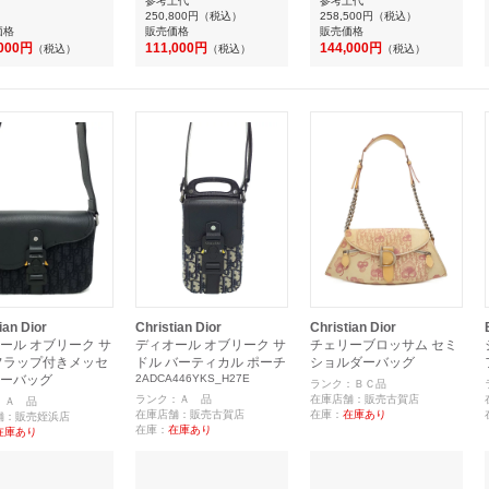
参考上代
参考上代
250,800円
（税込）
258,500円
（税込）
価格
販売価格
販売価格
,000円
111,000円
144,000円
（税込）
（税込）
（税込）
ian Dior
Christian Dior
Christian Dior
ール オブリーク サ
ディオール オブリーク サ
チェリーブロッサム セミ
フラップ付きメッセ
ドル バーティカル ポーチ
ショルダーバッグ
ーバッグ
2ADCA446YKS_H27E
ランク：ＢＣ品
ランク：Ａ 品
在庫店舗：販売古賀店
：Ａ 品
在庫店舗：販売古賀店
在庫：
在庫あり
舗：販売姪浜店
在庫：
在庫あり
在庫あり