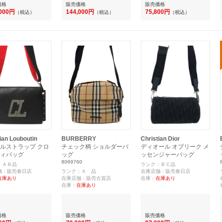
価格
販売価格
販売価格
,000円
144,000円
75,800円
（税込）
（税込）
（税込）
ian Louboutin
BURBERRY
Christian Dior
ルストラップ クロ
チェック柄 ショルダーバ
ディオール オブリーク メ
ィバッグ
ッグ
ッセンジャーバッグ
8069760
：ＡＢ品
ランク：ＢＣ品
舗：販売春日店
ランク：Ａ 品
在庫店舗：販売春日店
在庫あり
在庫店舗：販売古賀店
在庫：
在庫あり
在庫：
在庫あり
価格
販売価格
販売価格