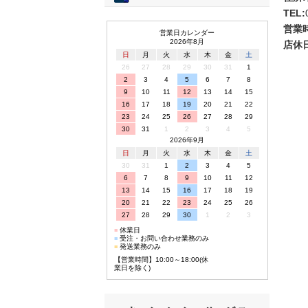
TEL:
営業
営業日カレンダー
2026年8月
店休日
日
月
火
水
木
金
土
26
27
28
29
30
31
1
2
3
4
5
6
7
8
9
10
11
12
13
14
15
16
17
18
19
20
21
22
23
24
25
26
27
28
29
30
31
1
2
3
4
5
2026年9月
日
月
火
水
木
金
土
30
31
1
2
3
4
5
6
7
8
9
10
11
12
13
14
15
16
17
18
19
20
21
22
23
24
25
26
27
28
29
30
1
2
3
■
休業日
■
受注・お問い合わせ業務のみ
■
発送業務のみ
【営業時間】10:00～18:00(休
業日を除く)