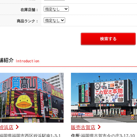
在庫店舗：
商品ランク：
姪浜店
販売古賀店
福岡県福岡市西区姪浜駅南1-3-1
住所:
福岡県古賀市今の庄3-17-10