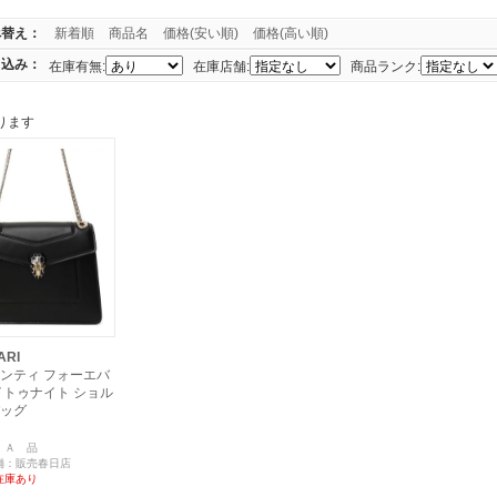
べ替え：
新着順
商品名
価格(安い順)
価格(高い順)
り込み：
在庫有無:
在庫店舗:
商品ランク:
ります
ARI
ンティ フォーエバ
イトゥナイト ショル
ッグ
：Ａ 品
舗：販売春日店
在庫あり