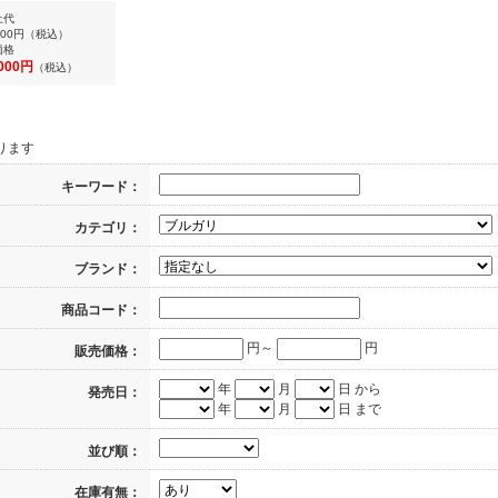
上代
900円
（税込）
価格
,000円
（税込）
ります
キーワード：
カテゴリ：
ブランド：
商品コード：
円～
円
販売価格：
年
月
日 から
発売日：
年
月
日 まで
並び順：
在庫有無：