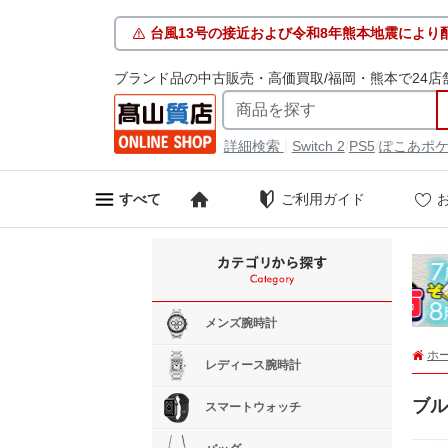
台風13号の接近および令和8年熊本地震により
ブランド品の中古販売・高価買取/福岡・熊本で24店
|
/
/
詳細検索
Switch 2
PS5
ぽこあポ
ご利用ガイド
すべて
メンズ腕時計
ホ
レディース腕時計
ブル
スマートウォッチ