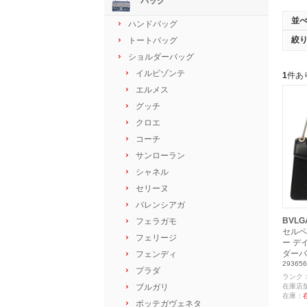
バッグ
並
ハンドバッグ
絞
トートバッグ
ショルダーバッグ
イルビゾンテ
1
件あ
エルメス
グッチ
クロエ
コーチ
サンローラン
シャネル
セリーヌ
バレンシアガ
BVLG
フェラガモ
セルペ
フェリージ
ー デ
ダーバ
フェンディ
293656
プラダ
ランク
ブルガリ
在庫店
在庫：
ボッテガヴェネタ