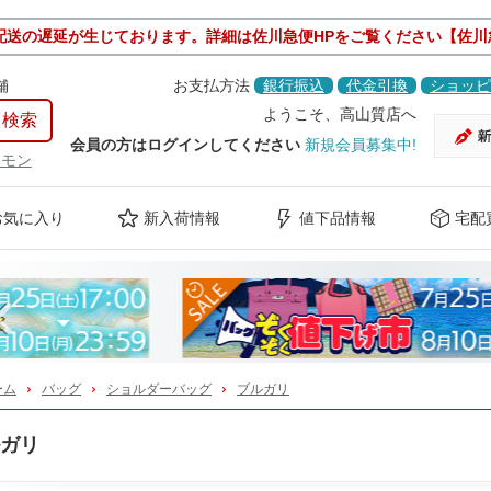
配送の遅延が生じております。詳細は佐川急便HPをご覧ください【佐川
舗
お支払方法
銀行振込
代金引換
ショッピ
ようこそ、高山質店へ
会員の方はログインしてください
新規会員募集中!
ケモン
お気に入り
新入荷情報
値下品情報
宅配
Previous
ーム
バッグ
ショルダーバッグ
ブルガリ
ガリ