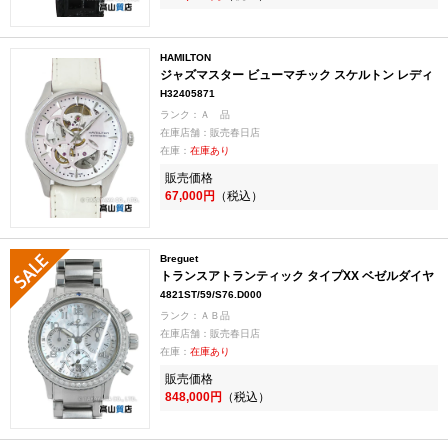
HAMILTON
ジャズマスター ビューマチック スケルトン レディ
H32405871
ランク：Ａ 品
在庫店舗：販売春日店
在庫：
在庫あり
販売価格
67,000円
（税込）
Breguet
トランスアトランティック タイプXX ベゼルダイヤ
4821ST/59/S76.D000
ランク：ＡＢ品
在庫店舗：販売春日店
在庫：
在庫あり
販売価格
848,000円
（税込）