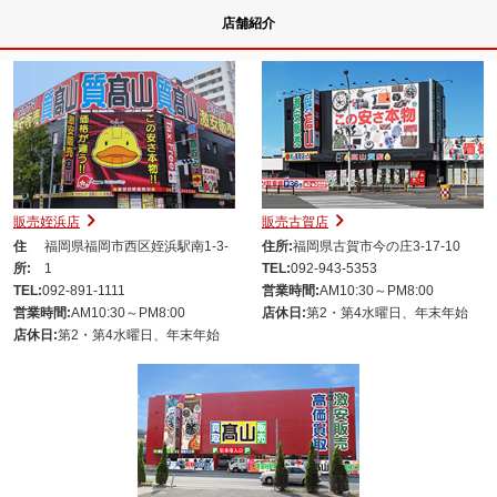
店舗紹介
販売姪浜店
販売古賀店
住
福岡県福岡市西区姪浜駅南1-3-
住所:
福岡県古賀市今の庄3-17-10
所:
1
TEL:
092-943-5353
TEL:
092-891-1111
営業時間:
AM10:30～PM8:00
営業時間:
AM10:30～PM8:00
店休日:
第2・第4水曜日、年末年始
店休日:
第2・第4水曜日、年末年始