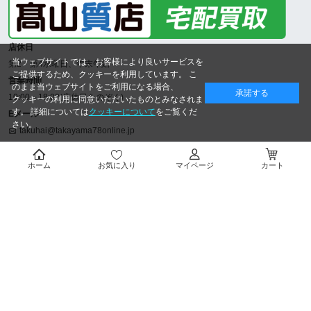
店休日
当ウェブサイトでは、お客様により良いサービスを
第2・第4水曜日、年末年始
ご提供するため、クッキーを利用しています。 こ
営業時間
のまま当ウェブサイトをご利用になる場合、
承諾する
10:00～18:00(店休日をのぞく)
クッキーの利用に同意いただいたものとみなされま
す。 詳細については
クッキーについて
をご覧くだ
Eメール
さい。
takuhai@takayama78online.jp
TEL
092-707-5311
ホーム
お気に入り
マイページ
カート
福岡県公安委員会許可
第909990030044号