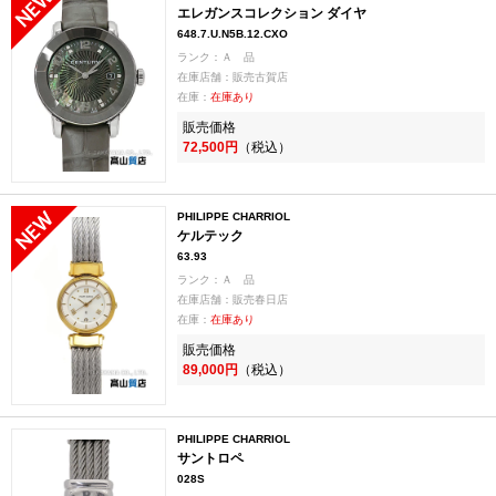
エレガンスコレクション ダイヤ
648.7.U.N5B.12.CXO
ランク：Ａ 品
在庫店舗：販売古賀店
在庫：
在庫あり
販売価格
72,500円
（税込）
PHILIPPE CHARRIOL
ケルテック
63.93
ランク：Ａ 品
在庫店舗：販売春日店
在庫：
在庫あり
販売価格
89,000円
（税込）
PHILIPPE CHARRIOL
サントロペ
028S