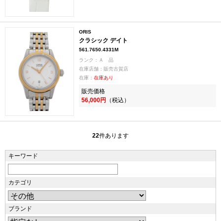
ORIS
クラシック デイト
561.7650.4331M
ランク：Ａ 品
在庫店舗：販売古賀店
在庫：
在庫あり
販売価格
56,000円
（税込）
22
件あります
キーワード
カテゴリ
ブランド