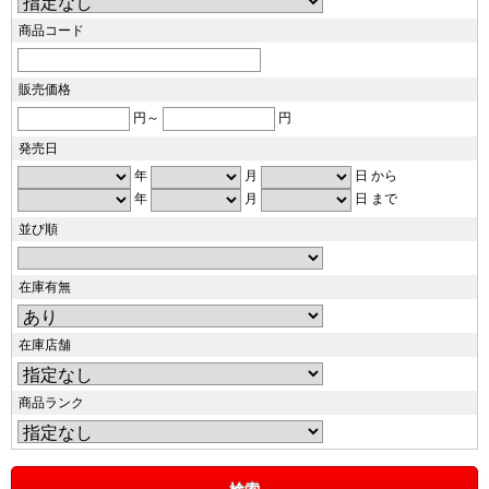
商品コード
販売価格
円～
円
発売日
年
月
日 から
年
月
日 まで
並び順
在庫有無
在庫店舗
商品ランク