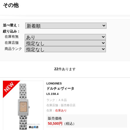
その他
並べ替え：
絞り込み：
在庫有無
在庫店舗
商品ランク
22
件あります
LONGINES
ドルチェヴィータ
L5.158.4
ランク：ＡＢ品
在庫店舗：販売春日店
在庫：
在庫あり
販売価格
50,500円
（税込）