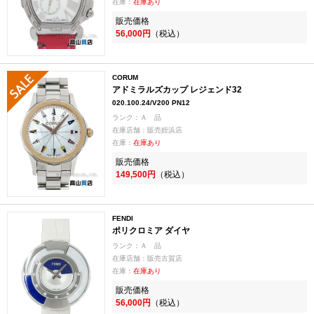
在庫：
在庫あり
販売価格
56,000円
（税込）
CORUM
アドミラルズカップ レジェンド32
020.100.24/V200 PN12
ランク：Ａ 品
在庫店舗：販売姪浜店
在庫：
在庫あり
販売価格
149,500円
（税込）
FENDI
ポリクロミア ダイヤ
ランク：Ａ 品
在庫店舗：販売古賀店
在庫：
在庫あり
販売価格
56,000円
（税込）