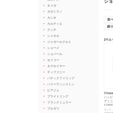
ショ
オメガ
ガガミラノ
カシオ
並
カルティエ
絞
グッチ
シャネル
2
件あ
ジャガールクルト
ショーメ
ショパール
セイコー
タグホイヤー
ティファニー
パテックフィリップ
ハリーウィンストン
ピアジェ
Chopa
ブライトリング
ハッピ
アミニ
フランクミュラー
27/889
ブルガリ
ランク