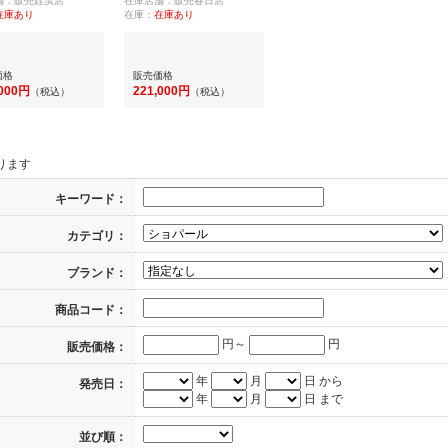
舗：販売姪浜店
在庫店舗：販売春日店
在庫あり
在庫：
在庫あり
価格
販売価格
,000円
221,000円
（税込）
（税込）
ります
キーワード：
カテゴリ：
ブランド：
商品コード：
円～
円
販売価格：
年
月
日 から
発売日：
年
月
日 まで
並び順：