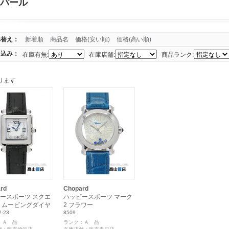
パール
べ替え：
新着順
商品名
価格(安い順)
価格(高い順)
り込み：
在庫有無:
在庫店舗:
商品ランク:
ります
rd
Chopard
ースポーツ スクエ
ハッピースポーツ マーク
 ムービングダイヤ
2 フラワー
2-23
8509
：Ａ 品
ランク：Ａ 品