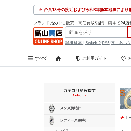
台風13号の接近および令和8年熊本地震により
ブランド品の中古販売・高価買取/福岡・熊本で24店
|
/
/
詳細検索
Switch 2
PS5
ぽこあポ
ご利用ガイド
すべて
メンズ腕時計
ホ
レディース腕時計
エルメス