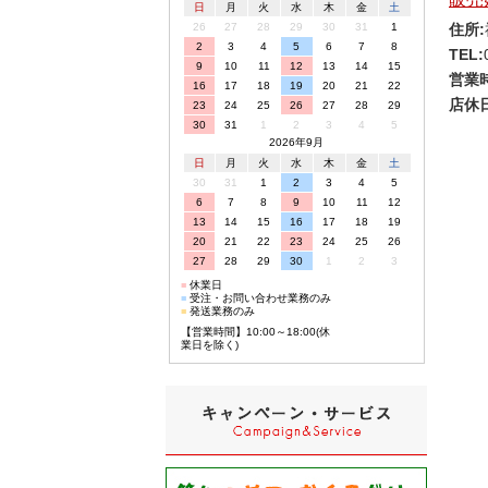
日
月
火
水
木
金
土
住所:
26
27
28
29
30
31
1
2
3
4
5
6
7
8
TEL:
9
10
11
12
13
14
15
営業
16
17
18
19
20
21
22
店休日
23
24
25
26
27
28
29
30
31
1
2
3
4
5
2026年9月
日
月
火
水
木
金
土
30
31
1
2
3
4
5
6
7
8
9
10
11
12
13
14
15
16
17
18
19
20
21
22
23
24
25
26
27
28
29
30
1
2
3
■
休業日
■
受注・お問い合わせ業務のみ
■
発送業務のみ
【営業時間】10:00～18:00(休
業日を除く)