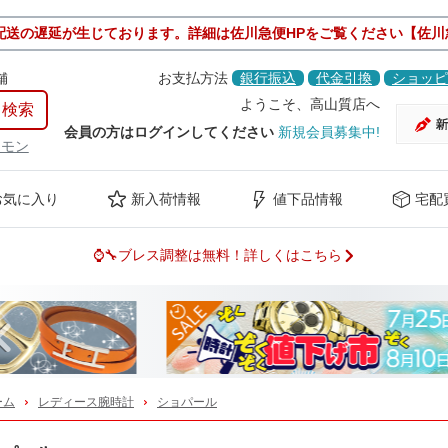
配送の遅延が生じております。詳細は佐川急便HPをご覧ください【佐川
舗
お支払方法
銀行振込
代金引換
ショッピ
ようこそ、高山質店へ
会員の方はログインしてください
新規会員募集中!
ケモン
お気に入り
新入荷情報
値下品情報
宅配
⌚🔧ブレス調整は無料！詳しくはこちら
Previous
ーム
レディース腕時計
ショパール