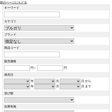
前のページにもどる
キーワード
カテゴリ
ブランド
商品コード
販売価格
円～
円
発売日
年
月
日 から
年
月
日 まで
並び順
在庫有無