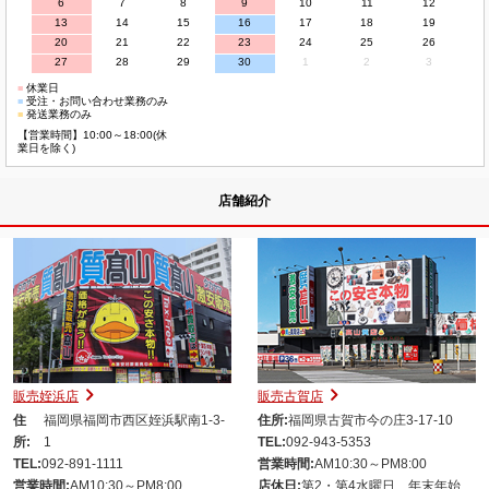
6
7
8
9
10
11
12
13
14
15
16
17
18
19
20
21
22
23
24
25
26
27
28
29
30
1
2
3
■
休業日
■
受注・お問い合わせ業務のみ
■
発送業務のみ
【営業時間】10:00～18:00(休
業日を除く)
店舗紹介
販売姪浜店
販売古賀店
住
福岡県福岡市西区姪浜駅南1-3-
住所:
福岡県古賀市今の庄3-17-10
所:
1
TEL:
092-943-5353
TEL:
092-891-1111
営業時間:
AM10:30～PM8:00
営業時間:
AM10:30～PM8:00
店休日:
第2・第4水曜日、年末年始