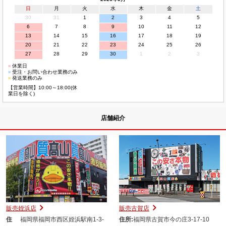
日
月
火
水
木
金
土
30
31
1
2
3
4
5
6
7
8
9
10
11
12
13
14
15
16
17
18
19
20
21
22
23
24
25
26
27
28
29
30
1
2
3
■
休業日
■
受注・お問い合わせ業務のみ
■
発送業務のみ
【営業時間】10:00～18:00(休
業日を除く)
店舗紹介
販売姪浜店
販売古賀店
住
福岡県福岡市西区姪浜駅南1-3-
住所:
福岡県古賀市今の庄3-17-10