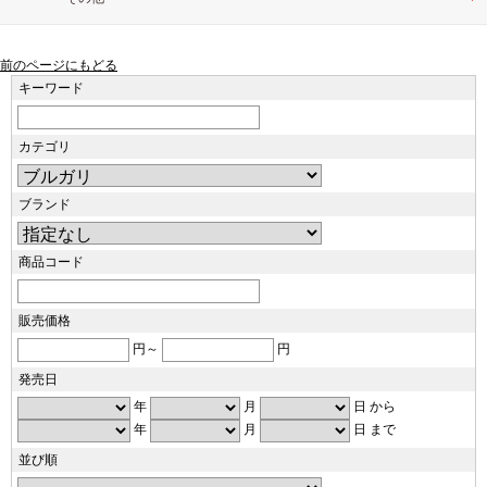
前のページにもどる
キーワード
カテゴリ
ブランド
商品コード
販売価格
円～
円
発売日
年
月
日 から
年
月
日 まで
並び順