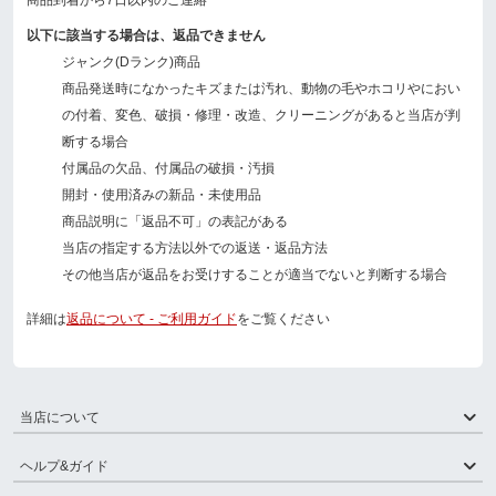
以下に該当する場合は、返品できません
ジャンク(Dランク)商品
商品発送時になかったキズまたは汚れ、動物の毛やホコリやにおい
の付着、変色、破損・修理・改造、クリーニングがあると当店が判
断する場合
付属品の欠品、付属品の破損・汚損
開封・使用済みの新品・未使用品
商品説明に「返品不可」の表記がある
当店の指定する方法以外での返送・返品方法
その他当店が返品をお受けすることが適当でないと判断する場合
詳細は
返品について - ご利用ガイド
をご覧ください
当店について
ヘルプ&ガイド