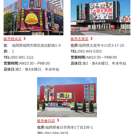
販売姪浜店
販売古賀店
住
福岡県福岡市西区姪浜駅南1-3-
住所:
福岡県古賀市今の庄3-17-10
所:
1
TEL:
092-943-5353
TEL:
092-891-1111
営業時間:
AM10:30～PM8:00
営業時間:
AM10:30～PM8:00
店休日:
第2・第4水曜日、年末年始
店休日:
第2・第4水曜日、年末年始
販売春日店
住所:
福岡県春日市岡本1丁目106-1
TEL:
092-589-3978