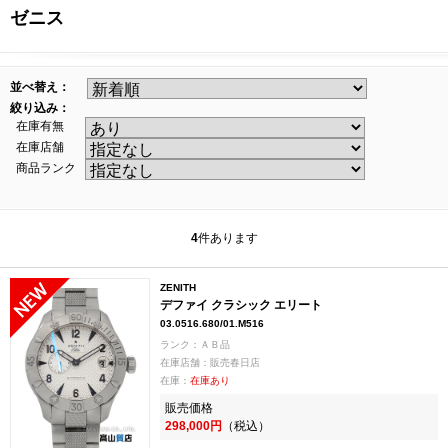
ゼニス
並べ替え：
絞り込み：
在庫有無
在庫店舗
商品ランク
4
件あります
ZENITH
デファイ クラシック エリート
03.0516.680/01.M516
ランク：ＡＢ品
在庫店舗：販売春日店
在庫：
在庫あり
販売価格
298,000円
（税込）