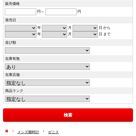
販売価格
円～
円
発売日
年
月
日 から
年
月
日 まで
並び順
在庫有無
在庫店舗
商品ランク
メンズ腕時計
ゼニス