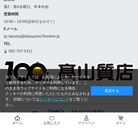
第2・第4水曜日、年末年始
営業時間
10:00～18:00(店休日をのぞく)
Eメール
takuhai@takayama78online.jp
TEL
092-707-5311
当ウェブサイトでは、お客様により良いサービスを
ご提供するため、クッキーを利用しています。 こ
福岡県公安委員会許可
第909990030044号
のまま当ウェブサイトをご利用になる場合、
承諾する
クッキーの利用に同意いただいたものとみなされま
す。 詳細については
クッキーについて
をご覧くだ
さい。
ホーム
お気に入り
マイページ
カート
Copyright © 1916
- 2026 TAKAYAMA.CO.,LTD. ALL RIGHTS RESERVED.