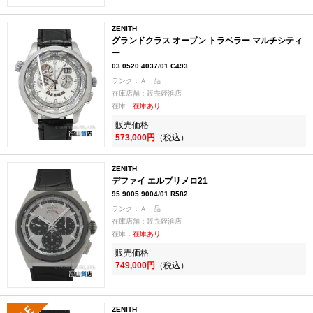
ZENITH
グランドクラス オープン トラベラー マルチシティ
ー
03.0520.4037/01.C493
ランク：Ａ 品
在庫店舗：販売姪浜店
在庫：
在庫あり
販売価格
573,000円
（税込）
ZENITH
デファイ エルプリメロ21
95.9005.9004/01.R582
ランク：Ａ 品
在庫店舗：販売姪浜店
在庫：
在庫あり
販売価格
749,000円
（税込）
ZENITH