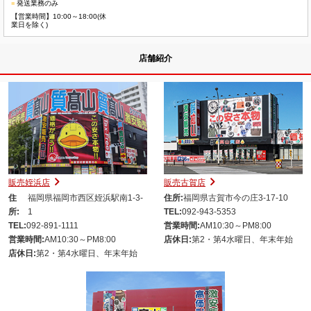
■
発送業務のみ
【営業時間】10:00～18:00(休
業日を除く)
店舗紹介
販売姪浜店
販売古賀店
住
福岡県福岡市西区姪浜駅南1-3-
住所:
福岡県古賀市今の庄3-17-10
所:
1
TEL:
092-943-5353
TEL:
092-891-1111
営業時間:
AM10:30～PM8:00
営業時間:
AM10:30～PM8:00
店休日:
第2・第4水曜日、年末年始
店休日:
第2・第4水曜日、年末年始