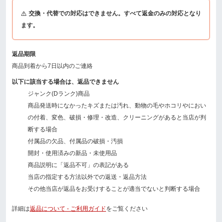
交換・代替での対応はできません。すべて返金のみの対応となり
ます。
返品期限
商品到着から7日以内のご連絡
以下に該当する場合は、返品できません
ジャンク(Dランク)商品
商品発送時になかったキズまたは汚れ、動物の毛やホコリやにおい
の付着、変色、破損・修理・改造、クリーニングがあると当店が判
断する場合
付属品の欠品、付属品の破損・汚損
開封・使用済みの新品・未使用品
商品説明に「返品不可」の表記がある
当店の指定する方法以外での返送・返品方法
その他当店が返品をお受けすることが適当でないと判断する場合
詳細は
返品について - ご利用ガイド
をご覧ください