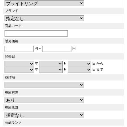
ブランド
商品コード
販売価格
円～
円
発売日
年
月
日 から
年
月
日 まで
並び順
在庫有無
在庫店舗
商品ランク