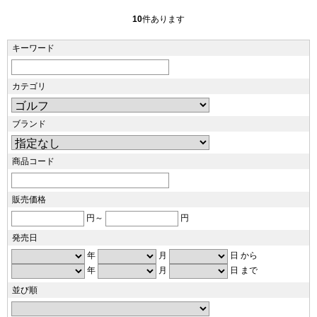
10
件あります
キーワード
カテゴリ
ブランド
商品コード
販売価格
円～
円
発売日
年
月
日 から
年
月
日 まで
並び順