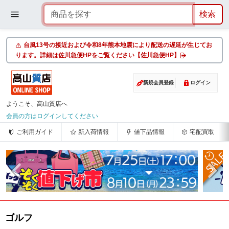
台風13号の接近および令和8年熊本地震により配送の遅延が生じてお
ります。詳細は佐川急便HPをご覧ください【佐川急便HP】
新規会員登録
ログイン
ようこそ、高山質店へ
会員の方はログインしてください
ご利用ガイド
新入荷情報
値下品情報
宅配買取
ゴルフ