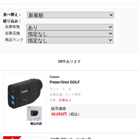
並べ替え：
絞り込み：
在庫有無
在庫店舗
商品ランク
10
件あります
Canon
PowerShot GOLF
ランク：Ｓ 品
在庫店舗：ネット専売
在庫：
在庫あり
販売価格
40,050円
（税込）