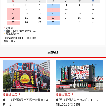
日
月
火
水
木
金
土
30
31
1
2
3
4
5
6
7
8
9
10
11
12
13
14
15
16
17
18
19
20
21
22
23
24
25
26
27
28
29
30
1
2
3
■
休業日
■
受注・お問い合わせ業務のみ
■
発送業務のみ
【営業時間】10:00～18:00(休
業日を除く)
店舗紹介
販売姪浜店
販売古賀店
住
福岡県福岡市西区姪浜駅南1-3-
住所:
福岡県古賀市今の庄3-17-10
所:
1
TEL:
092-943-5353