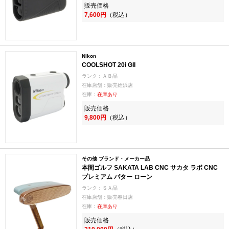
販売価格
7,600円
（税込）
Nikon
COOLSHOT 20i GII
ランク：ＡＢ品
在庫店舗：販売姪浜店
在庫：
在庫あり
販売価格
9,800円
（税込）
その他 ブランド・メーカー品
本間ゴルフ SAKATA LAB CNC サカタ ラボ CNC
プレミアム パター ローン
ランク：ＳＡ品
在庫店舗：販売春日店
在庫：
在庫あり
販売価格