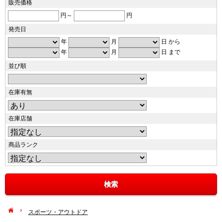
販売価格
円～
円
発売日
年
月
日 から
年
月
日 まで
並び順
在庫有無
在庫店舗
商品ランク
スポーツ・アウトドア