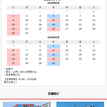
2026年8月
日
月
火
水
木
金
土
26
27
28
29
30
31
1
2
3
4
5
6
7
8
9
10
11
12
13
14
15
16
17
18
19
20
21
22
23
24
25
26
27
28
29
30
31
1
2
3
4
5
2026年9月
日
月
火
水
木
金
土
30
31
1
2
3
4
5
6
7
8
9
10
11
12
13
14
15
16
17
18
19
20
21
22
23
24
25
26
27
28
29
30
1
2
3
■
休業日
■
受注・お問い合わせ業務のみ
■
発送業務のみ
【営業時間】10:00～18:00(休
業日を除く)
店舗紹介