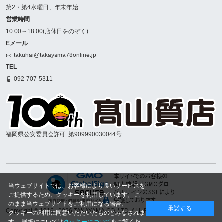
第2・第4水曜日、年末年始
営業時間
10:00～18:00(店休日をのぞく)
Eメール
takuhai@takayama78online.jp
TEL
092-707-5311
福岡県公安委員会許可
第909990030044号
当ウェブサイトでは、お客様により良いサービスを
ご提供するため、クッキーを利用しています。 こ
のまま当ウェブサイトをご利用になる場合、
承諾する
Copyright © 1916
- 2026 TAKAYAMA.CO.,LTD. ALL RIGHTS RESERVED.
クッキーの利用に同意いただいたものとみなされま
す。 詳細については
クッキーについて
をご覧くだ