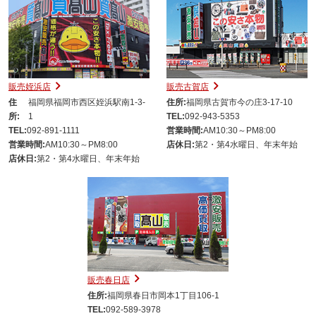
販売姪浜店
販売古賀店
住
福岡県福岡市西区姪浜駅南1-3-
住所:
福岡県古賀市今の庄3-17-10
所:
1
TEL:
092-943-5353
TEL:
092-891-1111
営業時間:
AM10:30～PM8:00
営業時間:
AM10:30～PM8:00
店休日:
第2・第4水曜日、年末年始
店休日:
第2・第4水曜日、年末年始
販売春日店
住所:
福岡県春日市岡本1丁目106-1
TEL:
092-589-3978