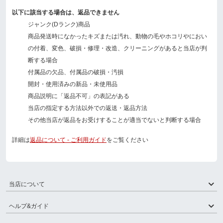
以下に該当する場合は、返品できません
ジャンク(Dランク)商品
商品発送時になかったキズまたは汚れ、動物の毛やホコリやにおい
の付着、変色、破損・修理・改造、クリーニングがあると当店が判
断する場合
付属品の欠品、付属品の破損・汚損
開封・使用済みの新品・未使用品
商品説明に「返品不可」の表記がある
当店の指定する方法以外での返送・返品方法
その他当店が返品をお受けすることが適当でないと判断する場合
詳細は
返品について - ご利用ガイド
をご覧ください
当店について
ヘルプ&ガイド