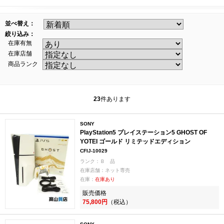
並べ替え：
絞り込み：
在庫有無
在庫店舗
商品ランク
23
件あります
SONY
PlayStation5 プレイステーション5 GHOST OF
YOTEI ゴールド リミテッドエディション
CFIJ-10029
ランク：Ｂ 品
在庫店舗：ネット専売
在庫：
在庫あり
販売価格
75,800円
（税込）