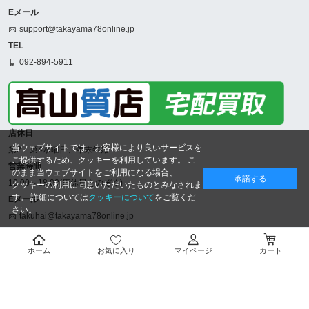
Eメール
support@takayama78online.jp
TEL
092-894-5911
店休日
当ウェブサイトでは、お客様により良いサービスを
第2・第4水曜日、年末年始
ご提供するため、クッキーを利用しています。 こ
営業時間
のまま当ウェブサイトをご利用になる場合、
承諾する
10:00～18:00(店休日をのぞく)
クッキーの利用に同意いただいたものとみなされま
す。 詳細については
クッキーについて
をご覧くだ
Eメール
さい。
takuhai@takayama78online.jp
TEL
092-707-5311
ホーム
お気に入り
マイページ
カート