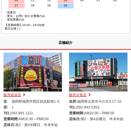
20
21
22
23
24
25
26
27
28
29
30
1
2
3
■
休業日
■
受注・お問い合わせ業務のみ
■
発送業務のみ
【営業時間】10:00～18:00(休
業日を除く)
店舗紹介
販売姪浜店
販売古賀店
住
福岡県福岡市西区姪浜駅南1-3-
住所:
福岡県古賀市今の庄3-17-10
所:
1
TEL:
092-943-5353
TEL:
092-891-1111
営業時間:
AM10:30～PM8:00
営業時間:
AM10:30～PM8:00
店休日:
第2・第4水曜日、年末年始
店休日:
第2・第4水曜日、年末年始