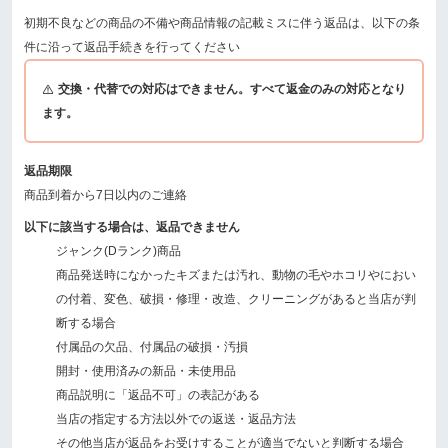
初期不良などの商品の不備や商品情報の記載ミスに伴う返品は、以下の条
件に沿って返品手続きを行ってください
交換・代替での対応はできません。すべて返金のみの対応となり
ます。
返品期限
商品到着から7日以内のご連絡
以下に該当する場合は、返品できません
ジャンク(Dランク)商品
商品発送時になかったキズまたは汚れ、動物の毛やホコリやにおい
の付着、変色、破損・修理・改造、クリーニングがあると当店が判
断する場合
付属品の欠品、付属品の破損・汚損
開封・使用済みの新品・未使用品
商品説明に「返品不可」の表記がある
当店の指定する方法以外での返送・返品方法
その他当店が返品をお受けすることが適当でないと判断する場合