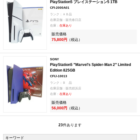
PlayStation5 プレイステーション5 1TB
CFI-2000A01
ランク：ＡＢ品
在庫店舗：販売春日店
在庫：
在庫あり
販売価格
75,800円
（税込）
SONY
PlayStation5 ”Marvel’s Spider-Man 2” Limited
Edition 825GB
CFIJ-10013
ランク：Ｂ 品
在庫店舗：販売姪浜店
在庫：
在庫あり
販売価格
56,000円
（税込）
23
件あります
キーワード