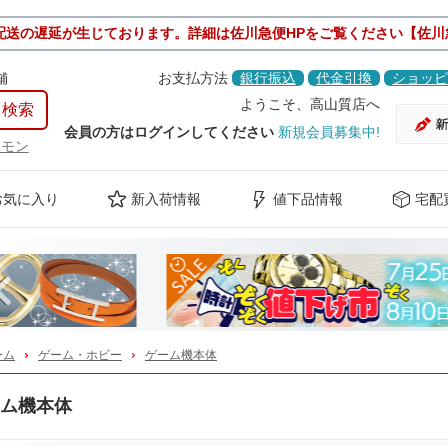
配送の遅延が生じております。詳細は佐川急便HPをご覧ください【佐川
舗
お支払方法
銀行振込
代金引換
ショッピ
ようこそ、高山質店へ
会員の方はログインしてください
新規会員募集中!
ケモン
お気に入り
新入荷情報
値下品情報
宅配
Previous
ーム
ゲーム・ホビー
ゲーム機本体
ム機本体