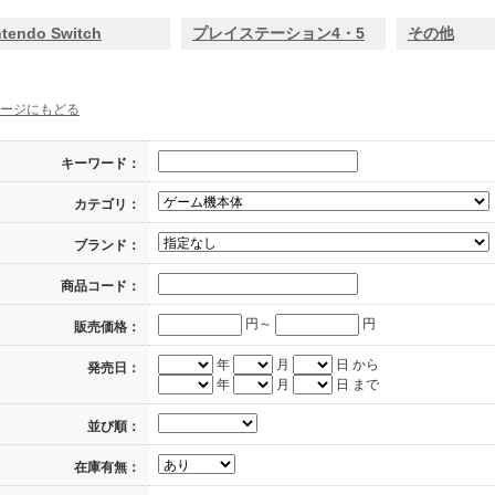
ntendo Switch
プレイステーション4・5
その他
ージにもどる
キーワード：
カテゴリ：
ブランド：
商品コード：
円～
円
販売価格：
年
月
日 から
発売日：
年
月
日 まで
並び順：
在庫有無：