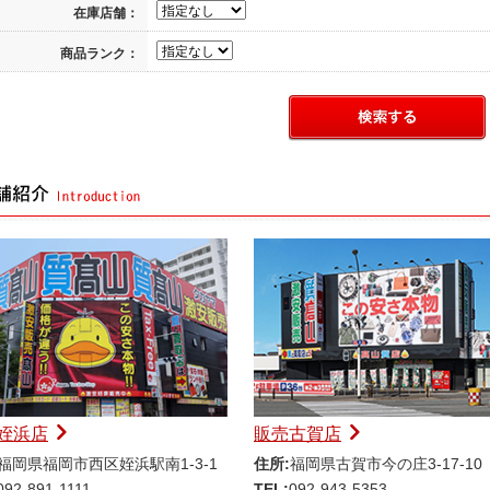
在庫店舗：
商品ランク：
姪浜店
販売古賀店
福岡県福岡市西区姪浜駅南1-3-1
住所:
福岡県古賀市今の庄3-17-10
092-891-1111
TEL:
092-943-5353