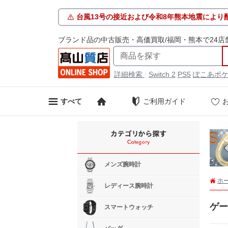
台風13号の接近および令和8年熊本地震により
ブランド品の中古販売・高価買取/福岡・熊本で24店
|
/
/
詳細検索
Switch 2
PS5
ぽこあポ
ご利用ガイド
すべて
メンズ腕時計
ホ
レディース腕時計
ゲー
スマートウォッチ