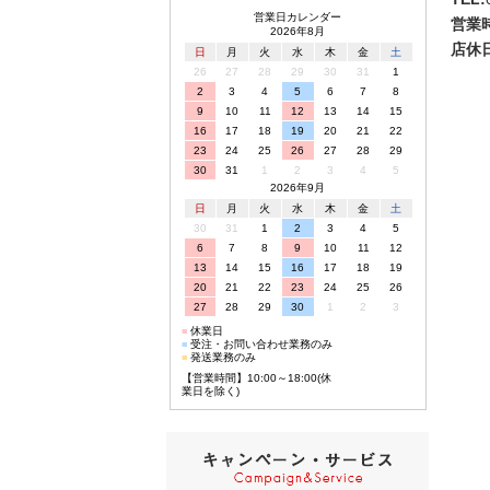
営業日カレンダー
営業
2026年8月
店休日
日
月
火
水
木
金
土
26
27
28
29
30
31
1
2
3
4
5
6
7
8
9
10
11
12
13
14
15
16
17
18
19
20
21
22
23
24
25
26
27
28
29
30
31
1
2
3
4
5
2026年9月
日
月
火
水
木
金
土
30
31
1
2
3
4
5
6
7
8
9
10
11
12
13
14
15
16
17
18
19
20
21
22
23
24
25
26
27
28
29
30
1
2
3
■
休業日
■
受注・お問い合わせ業務のみ
■
発送業務のみ
【営業時間】10:00～18:00(休
業日を除く)