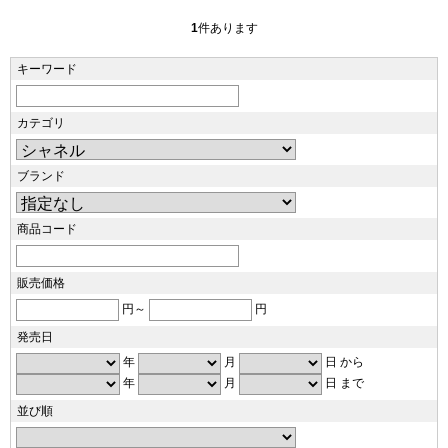
1
件あります
キーワード
カテゴリ
ブランド
商品コード
販売価格
円～
円
発売日
年
月
日 から
年
月
日 まで
並び順