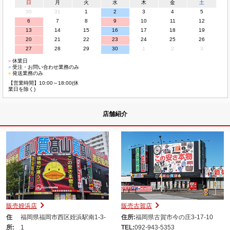
日
月
火
水
木
金
土
30
31
1
2
3
4
5
6
7
8
9
10
11
12
13
14
15
16
17
18
19
20
21
22
23
24
25
26
27
28
29
30
1
2
3
■
休業日
■
受注・お問い合わせ業務のみ
■
発送業務のみ
【営業時間】10:00～18:00(休
業日を除く)
店舗紹介
販売姪浜店
販売古賀店
住
福岡県福岡市西区姪浜駅南1-3-
住所:
福岡県古賀市今の庄3-17-10
所:
1
TEL:
092-943-5353