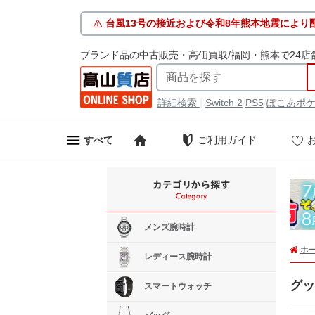
台風13号の接近および令和8年熊本地震により
ブランド品の中古販売・高価買取/福岡・熊本で24店
|
/
/
詳細検索
Switch 2
PS5
ぽこあポ
ご利用ガイド
すべて
メンズ腕時計
ホ
レディース腕時計
グッ
スマートウォッチ