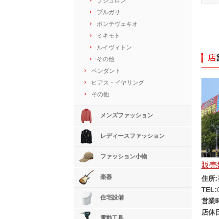
ブシュロン
ブルガリ
ポンテヴェキオ
ミキモト
ルイヴィトン
その他
ペンダント
ピアス・イヤリング
その他
メンズファッション
レディースファッション
ファッション小物
販売
楽器
住所:
TEL:
住宅設備
営業
店休日
電動工具