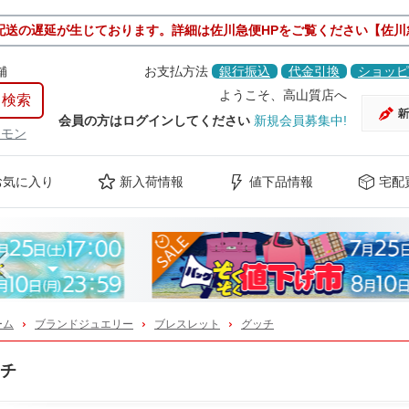
配送の遅延が生じております。詳細は佐川急便HPをご覧ください【佐川
舗
お支払方法
銀行振込
代金引換
ショッピ
ようこそ、高山質店へ
会員の方はログインしてください
新規会員募集中!
ケモン
お気に入り
新入荷情報
値下品情報
宅配
Previous
ーム
ブランドジュエリー
ブレスレット
グッチ
チ