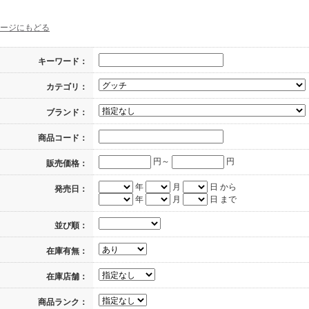
ージにもどる
キーワード：
カテゴリ：
ブランド：
商品コード：
円～
円
販売価格：
年
月
日 から
発売日：
年
月
日 まで
並び順：
在庫有無：
在庫店舗：
商品ランク：