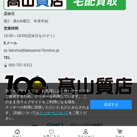
店休日
第2・第4水曜日、年末年始
営業時間
10:00～18:00(店休日をのぞく)
Eメール
takuhai@takayama78online.jp
TEL
092-707-5311
当ウェブサイトでは、お客様により良いサービスを
ご提供するため、クッキーを利用しています。 こ
福岡県公安委員会許可
第909990030044号
のまま当ウェブサイトをご利用になる場合、
承諾する
クッキーの利用に同意いただいたものとみなされま
す。 詳細については
クッキーについて
をご覧くだ
さい。
ホーム
お気に入り
マイページ
カート