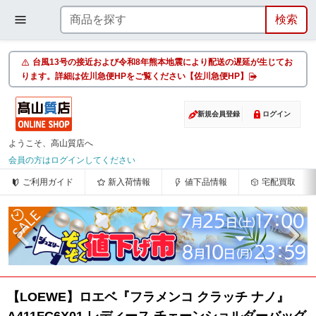
台風13号の接近および令和8年熊本地震により配送の遅延が生じてお
ります。詳細は佐川急便HPをご覧ください【佐川急便HP】
新規会員登録
ログイン
ようこそ、高山質店へ
会員の方はログインしてください
ご利用ガイド
新入荷情報
値下品情報
宅配買取
【LOEWE】ロエベ『フラメンコ クラッチ ナノ』
A411FC6X01 レディース チェーンショルダーバッグ