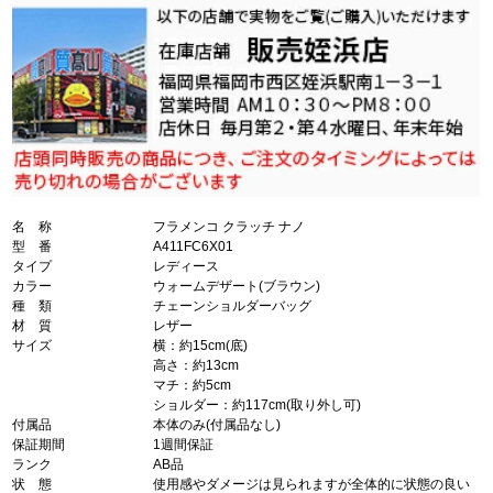
名 称
フラメンコ クラッチ ナノ
型 番
A411FC6X01
タイプ
レディース
カラー
ウォームデザート(ブラウン)
種 類
チェーンショルダーバッグ
材 質
レザー
サイズ
横：約15cm(底)
高さ：約13cm
マチ：約5cm
ショルダー：約117cm(取り外し可)
付属品
本体のみ(付属品なし)
保証期間
1週間保証
ランク
AB品
状 態
使用感やダメージは見られますが全体的に状態の良い