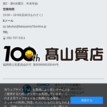
第2・第4水曜日、年末年始
営業時間
10:00～18:00(店休日をのぞく)
Eメール
takuhai@takayama78online.jp
TEL
092-707-5311
福岡県公安委員会許可
第909990030044号
当ウェブサイトでは、お客様により良いサービスを
ご提供するため、クッキーを利用しています。 こ
のまま当ウェブサイトをご利用になる場合、
承諾する
Copyright © 1916
- 2026 TAKAYAMA.CO.,LTD. ALL RIGHTS RESERVED.
クッキーの利用に同意いただいたものとみなされま
す。 詳細については
クッキーについて
をご覧くだ