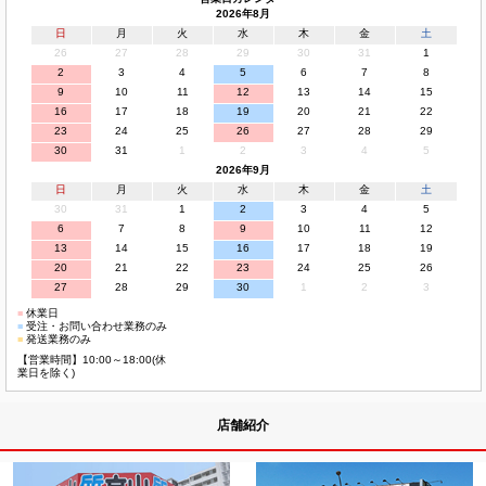
2026年8月
日
月
火
水
木
金
土
26
27
28
29
30
31
1
2
3
4
5
6
7
8
9
10
11
12
13
14
15
16
17
18
19
20
21
22
23
24
25
26
27
28
29
30
31
1
2
3
4
5
2026年9月
日
月
火
水
木
金
土
30
31
1
2
3
4
5
6
7
8
9
10
11
12
13
14
15
16
17
18
19
20
21
22
23
24
25
26
27
28
29
30
1
2
3
■
休業日
■
受注・お問い合わせ業務のみ
■
発送業務のみ
【営業時間】10:00～18:00(休
業日を除く)
店舗紹介