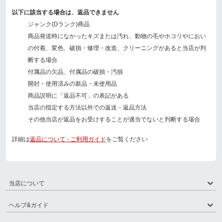
以下に該当する場合は、返品できません
ジャンク(Dランク)商品
商品発送時になかったキズまたは汚れ、動物の毛やホコリやにおい
の付着、変色、破損・修理・改造、クリーニングがあると当店が判
断する場合
付属品の欠品、付属品の破損・汚損
開封・使用済みの新品・未使用品
商品説明に「返品不可」の表記がある
当店の指定する方法以外での返送・返品方法
その他当店が返品をお受けすることが適当でないと判断する場合
詳細は
返品について - ご利用ガイド
をご覧ください
当店について
ヘルプ&ガイド