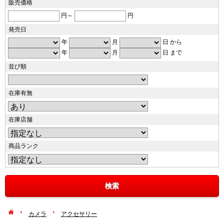
販売価格
円～
円
発売日
年
月
日 から
年
月
日 まで
並び順
在庫有無
在庫店舗
商品ランク
カメラ
アクセサリー