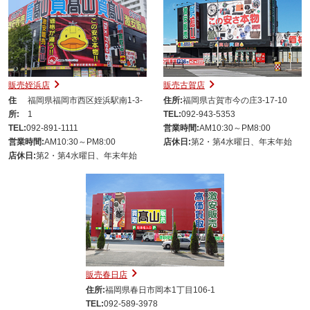
販売姪浜店
販売古賀店
住
福岡県福岡市西区姪浜駅南1-3-
住所:
福岡県古賀市今の庄3-17-10
所:
1
TEL:
092-943-5353
TEL:
092-891-1111
営業時間:
AM10:30～PM8:00
営業時間:
AM10:30～PM8:00
店休日:
第2・第4水曜日、年末年始
店休日:
第2・第4水曜日、年末年始
販売春日店
住所:
福岡県春日市岡本1丁目106-1
TEL:
092-589-3978