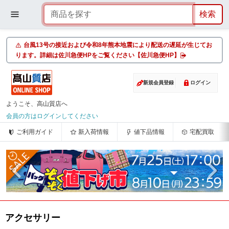
台風13号の接近および令和8年熊本地震により配送の遅延が生じてお
ります。詳細は佐川急便HPをご覧ください【佐川急便HP】
新規会員登録
ログイン
ようこそ、高山質店へ
会員の方はログインしてください
ご利用ガイド
新入荷情報
値下品情報
宅配買取
アクセサリー