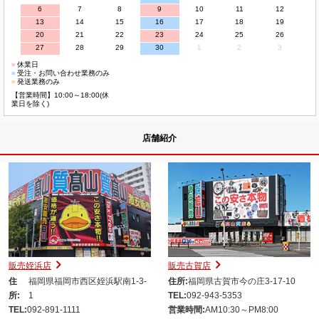
6
7
8
9
10
11
12
13
14
15
16
17
18
19
20
21
22
23
24
25
26
27
28
29
30
1
2
3
■
休業日
■
受注・お問い合わせ業務のみ
■
発送業務のみ
【営業時間】10:00～18:00(休
業日を除く)
店舗紹介
販売姪浜店
販売古賀店
住
福岡県福岡市西区姪浜駅南1-3-
住所:
福岡県古賀市今の庄3-17-10
所:
1
TEL:
092-943-5353
TEL:
092-891-1111
営業時間:
AM10:30～PM8:00