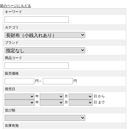
前のページにもどる
キーワード
カテゴリ
ブランド
商品コード
販売価格
円～
円
発売日
年
月
日 から
年
月
日 まで
並び順
在庫有無