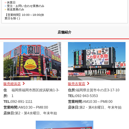
■
休業日
■
受注・お問い合わせ業務のみ
■
発送業務のみ
【営業時間】10:00～18:00(休
業日を除く)
店舗紹介
販売姪浜店
販売古賀店
住
福岡県福岡市西区姪浜駅南1-3-
住所:
福岡県古賀市今の庄3-17-10
所:
1
TEL:
092-943-5353
TEL:
092-891-1111
営業時間:
AM10:30～PM8:00
営業時間:
AM10:30～PM8:00
店休日:
第2・第4水曜日、年末年始
店休日:
第2・第4水曜日、年末年始