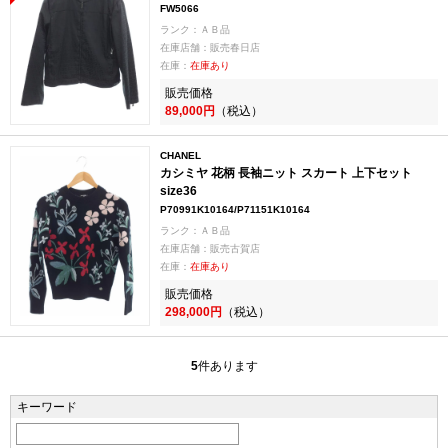
FW5066
ランク：ＡＢ品
在庫店舗：販売春日店
在庫：
在庫あり
販売価格
89,000円
（税込）
CHANEL
カシミヤ 花柄 長袖ニット スカート 上下セット
size36
P70991K10164/P71151K10164
ランク：ＡＢ品
在庫店舗：販売古賀店
在庫：
在庫あり
販売価格
298,000円
（税込）
5
件あります
キーワード