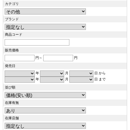
カテゴリ
ブランド
商品コード
販売価格
円～
円
発売日
年
月
日 から
年
月
日 まで
並び順
在庫有無
在庫店舗