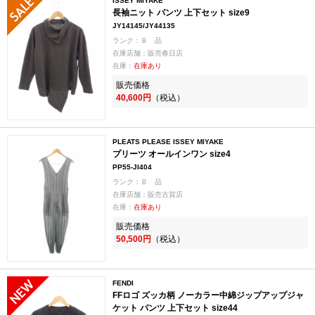
ISSEY MIYAKE
長袖ニット パンツ 上下セット size9
JY14145/JY44135
ランク：Ｂ 品
在庫店舗：販売春日店
在庫：
在庫あり
販売価格
40,600円
（税込）
PLEATS PLEASE ISSEY MIYAKE
プリーツ オールインワン size4
PP55-JI404
ランク：Ｂ 品
在庫店舗：販売古賀店
在庫：
在庫あり
販売価格
50,500円
（税込）
FENDI
FFロゴ ズッカ柄 ノーカラー中綿ジップアップジャ
ケット パンツ 上下セット size44