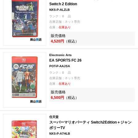
Switch 2 Edition
NXS-P-ALZLB
ランク：Ｂ 品
在庫店舗：ネット専売
在庫：
在庫あり
販売価格
4,520円
（税込）
Electronic Arts
EA SPORTS FC 26
POT-P-AAJSA
ランク：Ｂ 品
在庫店舗：ネット専売
在庫：
在庫あり
販売価格
6,500円
（税込）
任天堂
スーパーマリオパーティ Switch2Edition＋ジャン
ボリーTV
NXS-P-A7HLB