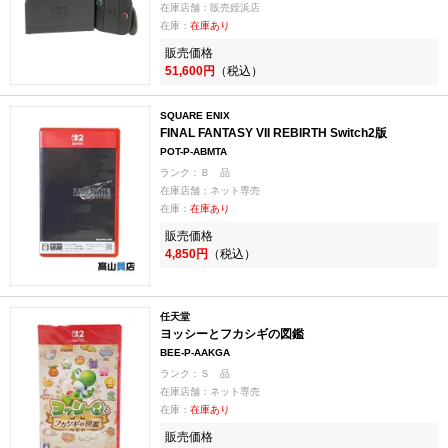
在庫店舗：販売姪浜店
在庫：
在庫あり
販売価格
51,600円
（税込）
SQUARE ENIX
FINAL FANTASY VII REBIRTH Switch2版
POT-P-ABMTA
ランク：Ｂ 品
在庫店舗：ネット専売
在庫：
在庫あり
販売価格
4,850円
（税込）
任天堂
ヨッシーとフカシギの図鑑
BEE-P-AAKGA
ランク：Ｓ 品
在庫店舗：ネット専売
在庫：
在庫あり
販売価格