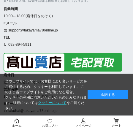
質･買取実店舗、販売実店舗は日曜日も営業しております。
営業時間
10:00～18:00(店休日をのぞく)
Eメール
support@takayama78online.jp
TEL
092-894-5911
店休日
当ウェブサイトでは、お客様により良いサービスを
第2・第4水曜日、年末年始
ご提供するため、クッキーを利用しています。 こ
営業時間
のまま当ウェブサイトをご利用になる場合、
承諾する
10:00～18:00(店休日をのぞく)
クッキーの利用に同意いただいたものとみなされま
す。 詳細については
クッキーについて
をご覧くだ
Eメール
さい。
takuhai@takayama78online.jp
TEL
092-707-5311
ホーム
お気に入り
マイページ
カート