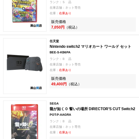
ランク：Ｓ 品
在庫店舗：ネット専売
在庫：
在庫あり
販売価格
7,050円
（税込）
任天堂
Nintendo switch2 マリオカート ワールド セット
BEE-S-KB6PA
ランク：Ｂ 品
在庫店舗：ネット専売
在庫：
在庫あり
販売価格
49,400円
（税込）
SEGA
龍が如く０ 誓いの場所 DIRECTOR’S CUT Switch2
POT-P-AAGRA
ランク：Ｂ 品
在庫店舗：ネット専売
在庫：
在庫あり