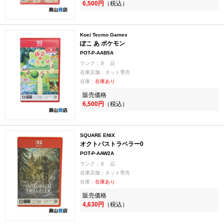
6,500円
（税込）
Koei Tecmo Games
ぽこ あ ポケモン
POT-P-AAB5A
ランク：Ｂ 品
在庫店舗：ネット専売
在庫：
在庫あり
販売価格
6,500円
（税込）
SQUARE ENIX
オクトパストラベラー0
POT-P-AAW2A
ランク：Ｂ 品
在庫店舗：ネット専売
在庫：
在庫あり
販売価格
4,630円
（税込）