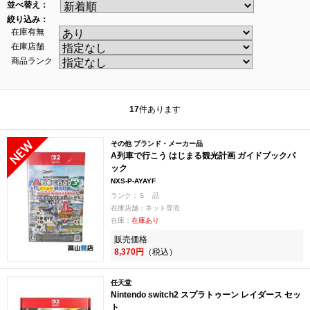
並べ替え：
絞り込み：
在庫有無
在庫店舗
商品ランク
17
件あります
その他 ブランド・メーカー品
A列車で行こう はじまる観光計画 ガイドブックパ
ック
NXS-P-AYAYF
ランク：Ｓ 品
在庫店舗：ネット専売
在庫：
在庫あり
販売価格
8,370円
（税込）
任天堂
Nintendo switch2 スプラトゥーン レイダース セッ
ト