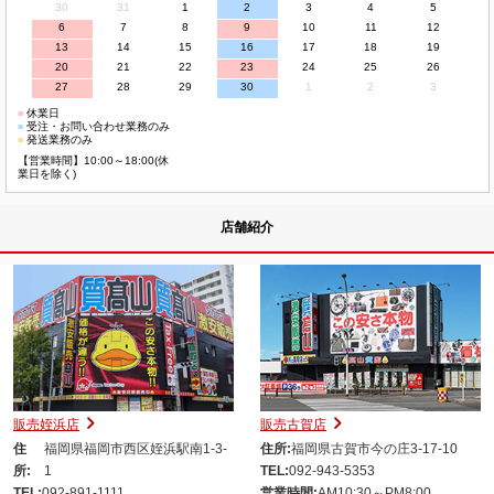
30
31
1
2
3
4
5
6
7
8
9
10
11
12
13
14
15
16
17
18
19
20
21
22
23
24
25
26
27
28
29
30
1
2
3
■
休業日
■
受注・お問い合わせ業務のみ
■
発送業務のみ
【営業時間】10:00～18:00(休
業日を除く)
店舗紹介
販売姪浜店
販売古賀店
住
福岡県福岡市西区姪浜駅南1-3-
住所:
福岡県古賀市今の庄3-17-10
所:
1
TEL:
092-943-5353
TEL:
092-891-1111
営業時間:
AM10:30～PM8:00