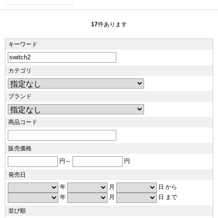
17
件あります
キーワード
カテゴリ
ブランド
商品コード
販売価格
円～
円
発売日
年
月
日 から
年
月
日 まで
並び順