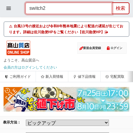
台風13号の接近および令和8年熊本地震により配送の遅延が生じてお
ります。詳細は佐川急便HPをご覧ください【佐川急便HP】
新規会員登録
ログイン
ようこそ、高山質店へ
会員の方はログインしてください
ご利用ガイド
新入荷情報
値下品情報
宅配買取
表示方法：