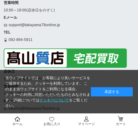
営業時間
10:00～18:00(店休日をのぞく)
Eメール
support@takayama78online.jp
TEL
092-894-5911
店休日
当ウェブサイトでは、お客様により良いサービスを
第2・第4水曜日、年末年始
ご提供するため、クッキーを利用しています。 こ
営業時間
のまま当ウェブサイトをご利用になる場合、
承諾する
10:00～18:00(店休日をのぞく)
クッキーの利用に同意いただいたものとみなされま
す。 詳細については
クッキーについて
をご覧くだ
Eメール
さい。
takuhai@takayama78online.jp
TEL
092-707-5311
ホーム
お気に入り
マイページ
カート