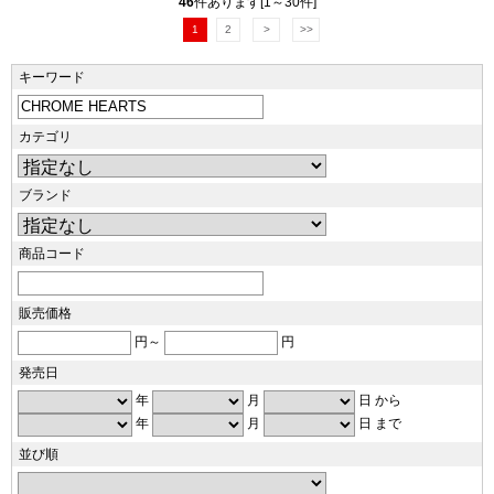
46
件あります[1～30件]
1
2
>
>>
キーワード
カテゴリ
ブランド
商品コード
販売価格
円～
円
発売日
年
月
日 から
年
月
日 まで
並び順