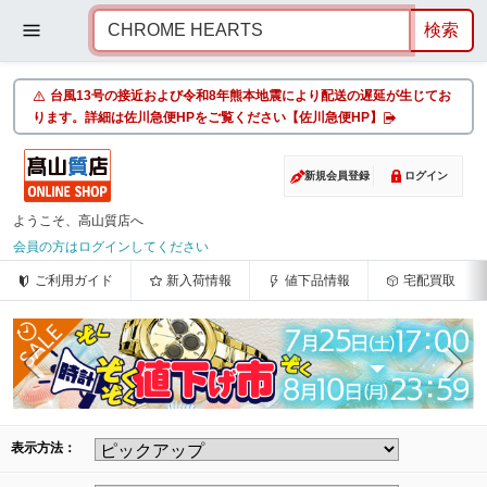
台風13号の接近および令和8年熊本地震により配送の遅延が生じてお
ります。詳細は佐川急便HPをご覧ください【佐川急便HP】
新規会員登録
ログイン
ようこそ、高山質店へ
会員の方はログインしてください
ご利用ガイド
新入荷情報
値下品情報
宅配買取
表示方法：