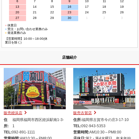
6
7
8
9
10
11
12
13
14
15
16
17
18
19
20
21
22
23
24
25
26
27
28
29
30
1
2
3
■
休業日
■
受注・お問い合わせ業務のみ
■
発送業務のみ
【営業時間】10:00～18:00(休
業日を除く)
店舗紹介
販売姪浜店
販売古賀店
住
福岡県福岡市西区姪浜駅南1-3-
住所:
福岡県古賀市今の庄3-17-10
所:
1
TEL:
092-943-5353
TEL:
092-891-1111
営業時間:
AM10:30～PM8:00
営業時間:
AM10:30～PM8:00
店休日:
第2・第4水曜日、年末年始