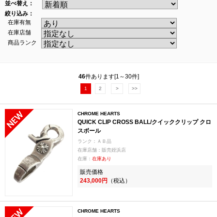
並べ替え：
絞り込み：
在庫有無
在庫店舗
商品ランク
46
件あります[1～30件]
1
2
>
>>
CHROME HEARTS
QUICK CLIP CROSS BALL/クイッククリップ クロ
スボール
ランク：ＡＢ品
在庫店舗：販売姪浜店
在庫：
在庫あり
販売価格
243,000円
（税込）
CHROME HEARTS