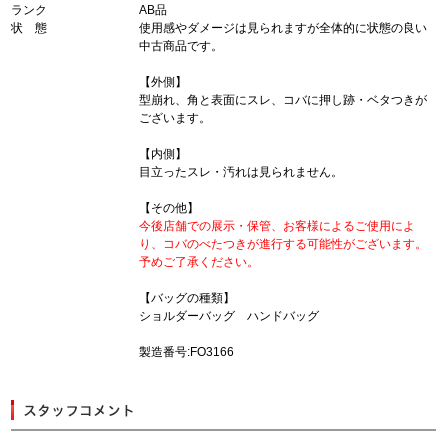
ランク
AB品
状 態
使用感やダメージは見られますが全体的に状態の良い
中古商品です。
【外側】
型崩れ、角と表面にスレ、コバに押し跡・ベタつきが
ございます。
【内側】
目立ったスレ・汚れは見られません。
【その他】
今後店舗での展示・保管、お客様によるご使用によ
り、コバのべたつきが進行する可能性がございます。
予めご了承ください。
【バッグの種類】
ショルダーバッグ ハンドバッグ
製造番号:FO3166