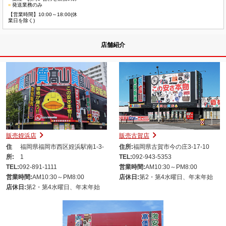
■
発送業務のみ
【営業時間】10:00～18:00(休
業日を除く)
店舗紹介
販売姪浜店
販売古賀店
住
福岡県福岡市西区姪浜駅南1-3-
住所:
福岡県古賀市今の庄3-17-10
所:
1
TEL:
092-943-5353
TEL:
092-891-1111
営業時間:
AM10:30～PM8:00
営業時間:
AM10:30～PM8:00
店休日:
第2・第4水曜日、年末年始
店休日:
第2・第4水曜日、年末年始