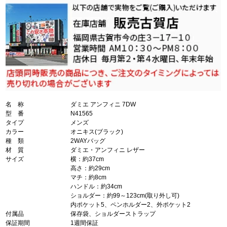
名 称
ダミエ アンフィニ 7DW
型 番
N41565
タイプ
メンズ
カラー
オニキス(ブラック)
種 類
2WAYバッグ
材 質
ダミエ・アンフィニ レザー
サイズ
横：約37cm
高さ：約29cm
マチ：約8cm
ハンドル：約34cm
ショルダー：約99～123cm(取り外し可)
内ポケット5、ペンホルダー2、外ポケット2
付属品
保存袋、ショルダーストラップ
保証期間
1週間保証