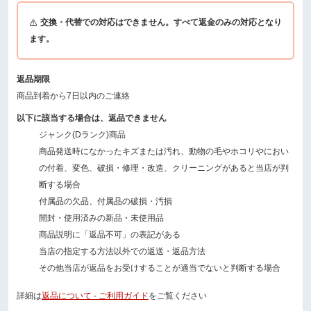
交換・代替での対応はできません。すべて返金のみの対応となり
ます。
返品期限
商品到着から7日以内のご連絡
以下に該当する場合は、返品できません
ジャンク(Dランク)商品
商品発送時になかったキズまたは汚れ、動物の毛やホコリやにおい
の付着、変色、破損・修理・改造、クリーニングがあると当店が判
断する場合
付属品の欠品、付属品の破損・汚損
開封・使用済みの新品・未使用品
商品説明に「返品不可」の表記がある
当店の指定する方法以外での返送・返品方法
その他当店が返品をお受けすることが適当でないと判断する場合
詳細は
返品について - ご利用ガイド
をご覧ください