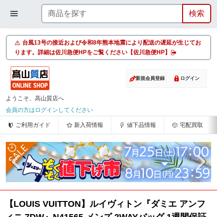
台風13号の接近および令和8年熊本地震により配送の遅延が生じてお
ります。詳細は佐川急便HPをご覧ください【佐川急便HP】
新規会員登録
ログイン
ようこそ、高山質店へ
会員の方はログインしてください
ご利用ガイド
新入荷情報
値下品情報
宅配買取
【LOUIS VUITTON】ルイヴィトン『ダミエ アンフ
ィニ 7DW』N41565 メンズ 2WAYバッグ 1週間保証