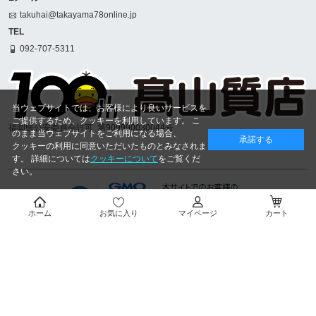
takuhai@takayama78online.jp
TEL
092-707-5311
当ウェブサイトでは、お客様により良いサービスを
ご提供するため、クッキーを利用しています。 こ
福岡県公安委員会許可
第909990030044号
のまま当ウェブサイトをご利用になる場合、
承諾する
クッキーの利用に同意いただいたものとみなされま
す。 詳細については
クッキーについて
をご覧くだ
さい。
ホーム
お気に入り
マイページ
カート
Copyright © 1916
- 2026 TAKAYAMA.CO.,LTD. ALL RIGHTS RESERVED.
表示:
スマートフォン
｜
パソコン