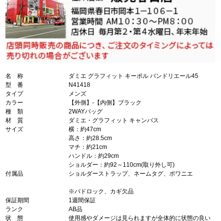
名 称
ダミエ グラフィット キーポル バンドリエール45
型 番
N41418
タイプ
メンズ
カラー
【外側】-【内側】ブラック
種 類
2WAYバッグ
材 質
ダミエ・グラフィット キャンバス
サイズ
横：約47cm
高さ：約28.5cm
マチ：約21cm
ハンドル：約29cm
ショルダー：約92～110cm(取り外し可)
付属品
ショルダーストラップ、ネームタグ、ポワニエ
※パドロック、カギ欠品
保証期間
1週間保証
ランク
AB品
状 態
使用感やダメージは見られますが全体的に状態の良い