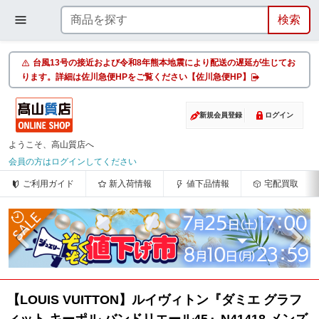
台風13号の接近および令和8年熊本地震により配送の遅延が生じてお
ります。詳細は佐川急便HPをご覧ください【佐川急便HP】
新規会員登録
ログイン
ようこそ、高山質店へ
会員の方はログインしてください
ご利用ガイド
新入荷情報
値下品情報
宅配買取
【LOUIS VUITTON】ルイヴィトン『ダミエ グラフ
ィット キーポル バンドリエール45』N41418 メンズ