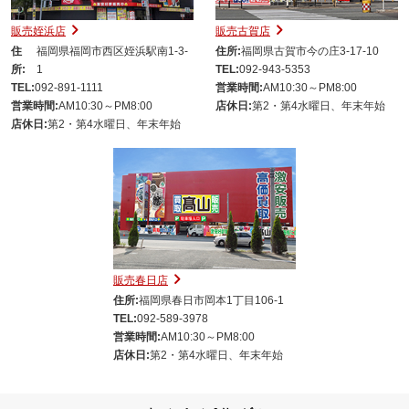
販売姪浜店
販売古賀店
住
福岡県福岡市西区姪浜駅南1-3-
住所:
福岡県古賀市今の庄3-17-10
所:
1
TEL:
092-943-5353
TEL:
092-891-1111
営業時間:
AM10:30～PM8:00
営業時間:
AM10:30～PM8:00
店休日:
第2・第4水曜日、年末年始
店休日:
第2・第4水曜日、年末年始
販売春日店
住所:
福岡県春日市岡本1丁目106-1
TEL:
092-589-3978
営業時間:
AM10:30～PM8:00
店休日:
第2・第4水曜日、年末年始