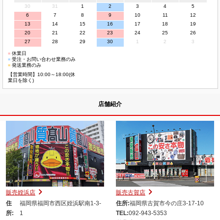
30
31
1
2
3
4
5
6
7
8
9
10
11
12
13
14
15
16
17
18
19
20
21
22
23
24
25
26
27
28
29
30
1
2
3
■
休業日
■
受注・お問い合わせ業務のみ
■
発送業務のみ
【営業時間】10:00～18:00(休
業日を除く)
店舗紹介
販売姪浜店
販売古賀店
住
福岡県福岡市西区姪浜駅南1-3-
住所:
福岡県古賀市今の庄3-17-10
所:
1
TEL:
092-943-5353