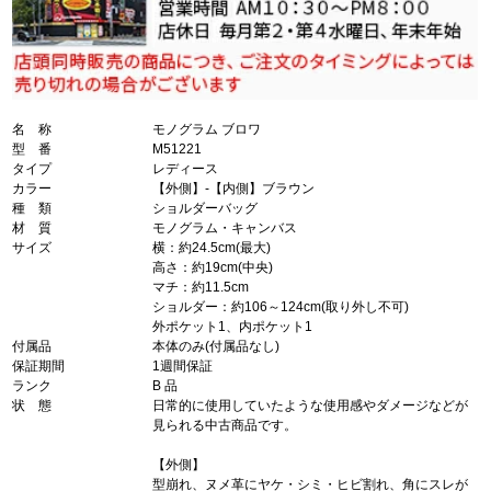
名 称
モノグラム ブロワ
型 番
M51221
タイプ
レディース
カラー
【外側】-【内側】ブラウン
種 類
ショルダーバッグ
材 質
モノグラム・キャンバス
サイズ
横：約24.5cm(最大)
高さ：約19cm(中央)
マチ：約11.5cm
ショルダー：約106～124cm(取り外し不可)
外ポケット1、内ポケット1
付属品
本体のみ(付属品なし)
保証期間
1週間保証
ランク
B 品
状 態
日常的に使用していたような使用感やダメージなどが
見られる中古商品です。
【外側】
型崩れ、ヌメ革にヤケ・シミ・ヒビ割れ、角にスレが