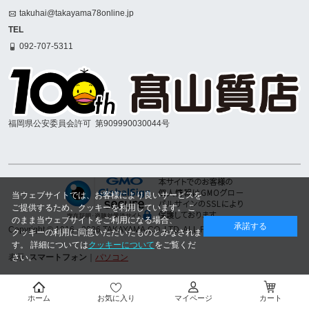
takuhai@takayama78online.jp
TEL
092-707-5311
福岡県公安委員会許可
第909990030044号
当ウェブサイトでは、お客様により良いサービスを
ご提供するため、クッキーを利用しています。 こ
のまま当ウェブサイトをご利用になる場合、
承諾する
Copyright © 1916
- 2026 TAKAYAMA.CO.,LTD. ALL RIGHTS RESERVED.
クッキーの利用に同意いただいたものとみなされま
す。 詳細については
クッキーについて
をご覧くだ
さい。
表示:
スマートフォン
｜
パソコン
ホーム
お気に入り
マイページ
カート