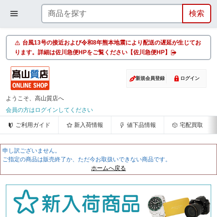
台風13号の接近および令和8年熊本地震により配送の遅延が生じてお
ります。詳細は佐川急便HPをご覧ください【佐川急便HP】
新規会員登録
ログイン
ようこそ、高山質店へ
会員の方はログインしてください
ご利用ガイド
新入荷情報
値下品情報
宅配買取
申し訳ございません。
ご指定の商品は販売終了か、ただ今お取扱いできない商品です。
ホームへ戻る