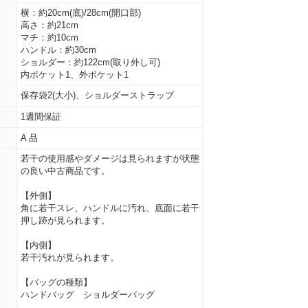
横：約20cm(底)/28cm(開口部)
高さ：約21cm
マチ：約10cm
ハンドル：約30cm
ショルダー：約122cm(取り外し可)
内ポケット1、外ポケット1
保存袋2(大小)、ショルダーストラップ
1週間保証
A 品
若干の使用感やダメージは見られますが状態
の良い中古商品です。
【外側】
角に若干スレ、ハンドルに汚れ、底面に若干
押し跡が見られます。
【内側】
若干汚れが見られます。
【バッグの種類】
ハンドバッグ ショルダーバッグ