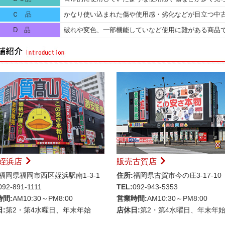
Ｃ 品
かなり使い込まれた傷や使用感・劣化などが目立つ中
D 品
破れや変色、一部機能していなど使用に難がある商品
姪浜店
販売古賀店
福岡県福岡市西区姪浜駅南1-3-1
住所:
福岡県古賀市今の庄3-17-10
092-891-1111
TEL:
092-943-5353
時間:
AM10:30～PM8:00
営業時間:
AM10:30～PM8:00
:
第2・第4水曜日、年末年始
店休日:
第2・第4水曜日、年末年