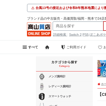
台風13号の接近および令和8年熊本地震により
ブランド品の中古販売・高価買取/福岡・熊本で24店
|
/
/
詳細検索
Switch 2
PS5
ぽこあポ
ご利用ガイド
すべて
メンズ腕時計
ホ
レディース腕時計
【C
スマートウォッチ