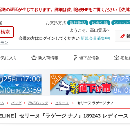
配送の遅延が生じております。詳細は佐川急便HPをご覧ください【佐川
舗
お支払方法
銀行振込
代金引換
ショッピ
ようこそ、高山質店へ
会員の方はログインしてください
新規会員募集中!
ケモン
お気に入り
新入荷情報
値下品情報
宅配
Previous
ーム
バッグ
2WAYバッグ
セリーヌ
セリーヌ ラゲージ ナノ
ELINE】セリーヌ『ラゲージ ナノ』189243 レディース