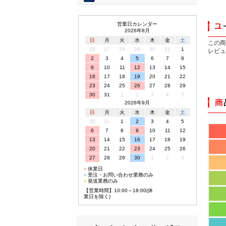
営業日カレンダー
2026年8月
日
月
火
水
木
金
土
この商
26
27
28
29
30
31
1
レビュ
2
3
4
5
6
7
8
9
10
11
12
13
14
15
16
17
18
19
20
21
22
23
24
25
26
27
28
29
30
31
1
2
3
4
5
2026年9月
日
月
火
水
木
金
土
30
31
1
2
3
4
5
6
7
8
9
10
11
12
13
14
15
16
17
18
19
20
21
22
23
24
25
26
27
28
29
30
1
2
3
■
休業日
■
受注・お問い合わせ業務のみ
■
発送業務のみ
【営業時間】10:00～18:00(休
業日を除く)