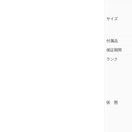
サイズ
付属品
保証期間
ランク
状 態