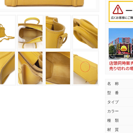
名 称
型 番
タイプ
カラー
種 類
材 質