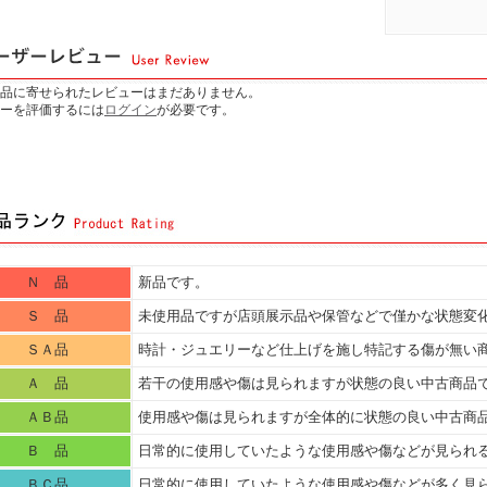
品に寄せられたレビューはまだありません。
ーを評価するには
ログイン
が必要です。
Ｎ 品
新品です。
Ｓ 品
未使用品ですが店頭展示品や保管などで僅かな状態変
ＳＡ品
時計・ジュエリーなど仕上げを施し特記する傷が無い
Ａ 品
若干の使用感や傷は見られますが状態の良い中古商品
ＡＢ品
使用感や傷は見られますが全体的に状態の良い中古商
Ｂ 品
日常的に使用していたような使用感や傷などが見られ
ＢＣ品
日常的に使用していたような使用感や傷などが多く見