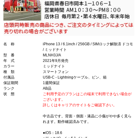
名 称
iPhone 13 / 6.1inch / 256GB / SIMロック解除済 ドコモ
/ ミッドナイト
型 番
MLNH3J/A
年 式
2021年9月発売
カラー
ミッドナイト
種 類
スマートフォン
付属品
USB-C - Lightningケーブル、ピン、箱
保証期間
1週間保証
ランク
AB品
状 態
ご利用予定のプランはこの端末で利用できない場合が
ございます。
詳しくはキャリアのサイトをご確認下さい。
中古品です。背面・側面・液晶に小傷がやや多く見ら
れます。動作確認済みです。
●iOS：18.6