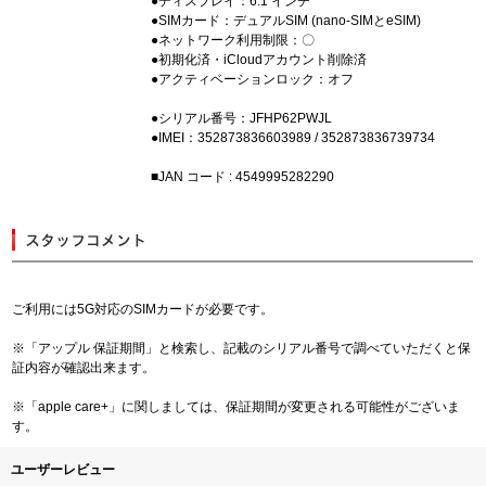
●ディスプレイ：6.1 インチ
●SIMカード：デュアルSIM (nano-SIMとeSIM)
●ネットワーク利用制限：〇
●初期化済・iCloudアカウント削除済
●アクティベーションロック：オフ
●シリアル番号：JFHP62PWJL
●IMEI：352873836603989 / 352873836739734
■JAN コード : 4549995282290
ご利用には5G対応のSIMカードが必要です。
※「アップル 保証期間」と検索し、記載のシリアル番号で調べていただくと保
証内容が確認出来ます。
※「apple care+」に関しましては、保証期間が変更される可能性がございま
す。
ユーザーレビュー