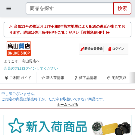
台風13号の接近および令和8年熊本地震により配送の遅延が生じてお
ります。詳細は佐川急便HPをご覧ください【佐川急便HP】
新規会員登録
ログイン
ようこそ、高山質店へ
会員の方はログインしてください
ご利用ガイド
新入荷情報
値下品情報
宅配買取
申し訳ございません。
ご指定の商品は販売終了か、ただ今お取扱いできない商品です。
ホームへ戻る