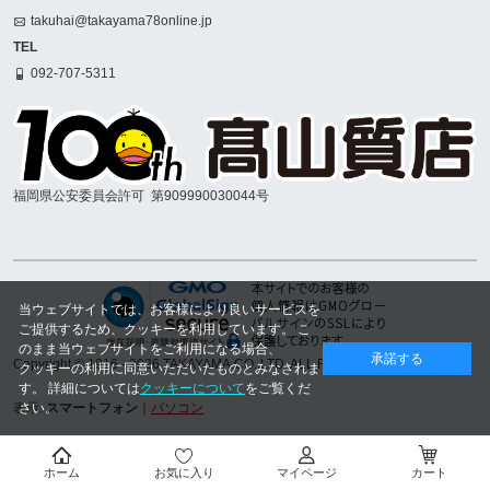
takuhai@takayama78online.jp
TEL
092-707-5311
福岡県公安委員会許可
第909990030044号
当ウェブサイトでは、お客様により良いサービスを
ご提供するため、クッキーを利用しています。 こ
のまま当ウェブサイトをご利用になる場合、
承諾する
Copyright © 1916
- 2026 TAKAYAMA.CO.,LTD. ALL RIGHTS RESERVED.
クッキーの利用に同意いただいたものとみなされま
す。 詳細については
クッキーについて
をご覧くだ
さい。
表示:
スマートフォン
｜
パソコン
ホーム
お気に入り
マイページ
カート