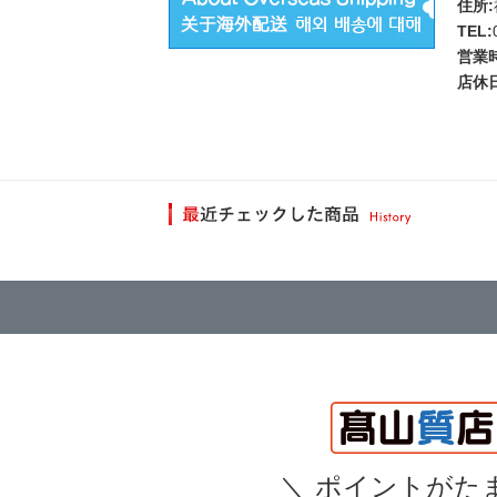
住所:
TEL:
営業
店休日
＼
ポイントがたま