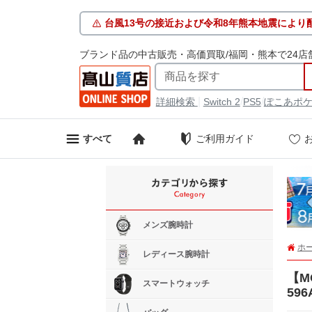
台風13号の接近および令和8年熊本地震により
ブランド品の中古販売・高価買取/福岡・熊本で24店
|
/
/
詳細検索
Switch 2
PS5
ぽこあポ
ご利用ガイド
すべて
メンズ腕時計
ホ
レディース腕時計
【M
スマートウォッチ
59