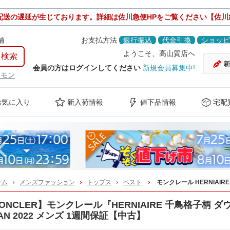
配送の遅延が生じております。詳細は佐川急便HPをご覧ください【佐川
舗
お支払方法
銀行振込
代金引換
ショッピ
ようこそ、高山質店へ
会員の方はログインしてください
新規会員募集中!
ケモン
お気に入り
新入荷情報
値下品情報
宅配
Previous
ーム
メンズファッション
トップス
ベスト
モンクレール HERNIAIR
ONCLER】モンクレール『HERNIAIRE 千鳥格子柄 ダウンベ
6AN 2022 メンズ 1週間保証【中古】