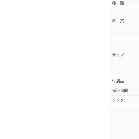
種 類
材 質
サイズ
付属品
保証期間
ランク