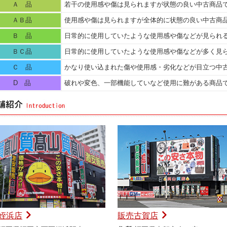
Ａ 品
若干の使用感や傷は見られますが状態の良い中古商品
ＡＢ品
使用感や傷は見られますが全体的に状態の良い中古商
Ｂ 品
日常的に使用していたような使用感や傷などが見られ
ＢＣ品
日常的に使用していたような使用感や傷などが多く見
Ｃ 品
かなり使い込まれた傷や使用感・劣化などが目立つ中
D 品
破れや変色、一部機能していなど使用に難がある商品
姪浜店
販売古賀店