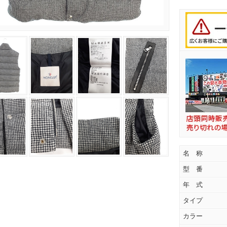
名 称
型 番
年 式
タイプ
カラー