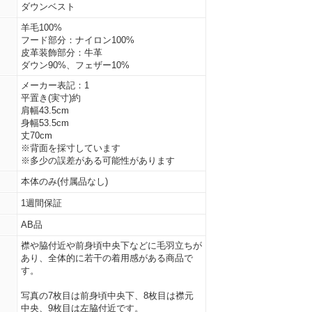
ダウンベスト
羊毛100%
フード部分：ナイロン100%
皮革装飾部分：牛革
ダウン90%、フェザー10%
メーカー表記：1
平置き(実寸)約
肩幅43.5cm
身幅53.5cm
丈70cm
※背面を採寸しています
※多少の誤差がある可能性があります
本体のみ(付属品なし)
1週間保証
AB品
襟や脇付近や前身頃中央下などに毛羽立ちが
あり、全体的に若干の着用感がある商品で
す。
写真の7枚目は前身頃中央下、8枚目は襟元
中央、9枚目は左脇付近です。