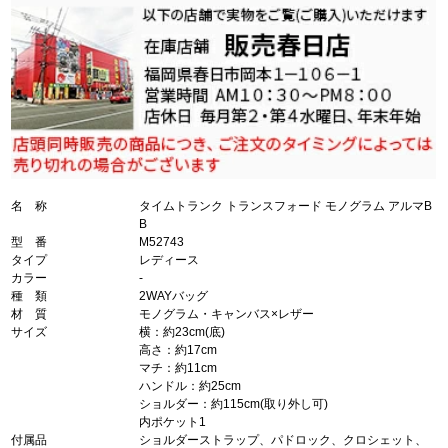
名 称
タイムトランク トランスフォード モノグラム アルマB
B
型 番
M52743
タイプ
レディース
カラー
-
種 類
2WAYバッグ
材 質
モノグラム・キャンバス×レザー
サイズ
横：約23cm(底)
高さ：約17cm
マチ：約11cm
ハンドル：約25cm
ショルダー：約115cm(取り外し可)
内ポケット1
付属品
ショルダーストラップ、パドロック、クロシェット、