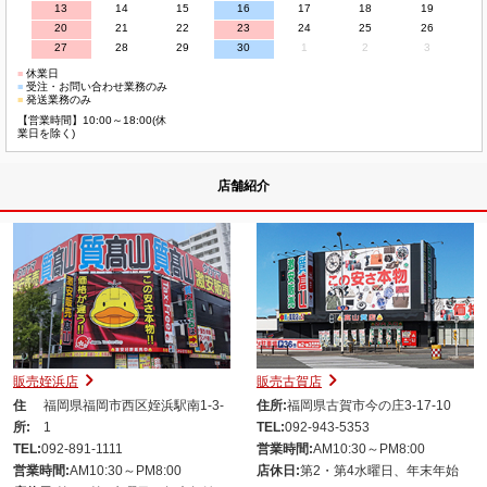
13
14
15
16
17
18
19
20
21
22
23
24
25
26
27
28
29
30
1
2
3
■
休業日
■
受注・お問い合わせ業務のみ
■
発送業務のみ
【営業時間】10:00～18:00(休
業日を除く)
店舗紹介
販売姪浜店
販売古賀店
住
福岡県福岡市西区姪浜駅南1-3-
住所:
福岡県古賀市今の庄3-17-10
所:
1
TEL:
092-943-5353
TEL:
092-891-1111
営業時間:
AM10:30～PM8:00
営業時間:
AM10:30～PM8:00
店休日:
第2・第4水曜日、年末年始