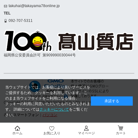
takuhai@takayama78online.jp
TEL
092-707-5311
福岡県公安委員会許可
第909990030044号
当ウェブサイトでは、お客様により良いサービスを
ご提供するため、クッキーを利用しています。 こ
のまま当ウェブサイトをご利用になる場合、
承諾する
Copyright © 1916
- 2026 TAKAYAMA.CO.,LTD. ALL RIGHTS RESERVED.
クッキーの利用に同意いただいたものとみなされま
す。 詳細については
クッキーについて
をご覧くだ
さい。
表示:
スマートフォン
｜
パソコン
ホーム
お気に入り
マイページ
カート