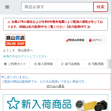
台風13号の接近および令和8年熊本地震により配送の遅延が生じてお
ります。詳細は佐川急便HPをご覧ください【佐川急便HP】
新規会員登録
ログイン
ようこそ、高山質店へ
会員の方はログインしてください
ご利用ガイド
新入荷情報
値下品情報
宅配買取
申し訳ございません。
ご指定の商品は販売終了か、ただ今お取扱いできない商品です。
ホームへ戻る