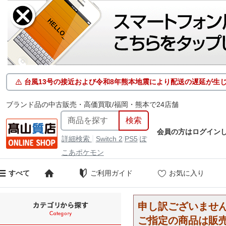
台風13号の接近および令和8年熊本地震により配送の遅延が生
ブランド品の中古販売・高価買取/福岡・熊本で24店舗
会員の方はログイン
|
/
/
詳細検索
Switch 2
PS5
ぽ
こあポケモン
ご利用ガイド
お気に入り
すべて
申し訳ございませ
ご指定の商品は販