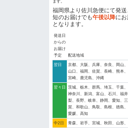
ます。
福岡県より佐川急便にて発送
短のお届けでも
午後以降
にお
となります。
発送日
からの
お届け
予定
配送地域
翌日
京都、大阪、兵庫、奈良、岡山、
山口、福岡、佐賀、長崎、熊本、
宮崎、鹿児島、沖縄
翌々日
茨城、栃木、群馬、埼玉、千葉、
神奈川、新潟、富山、石川、福井
梨、長野、岐阜、静岡、愛知、三
賀、和歌山、鳥取、島根、徳島、
愛媛、高知
中2日
青森、岩手、宮城、秋田、山形、