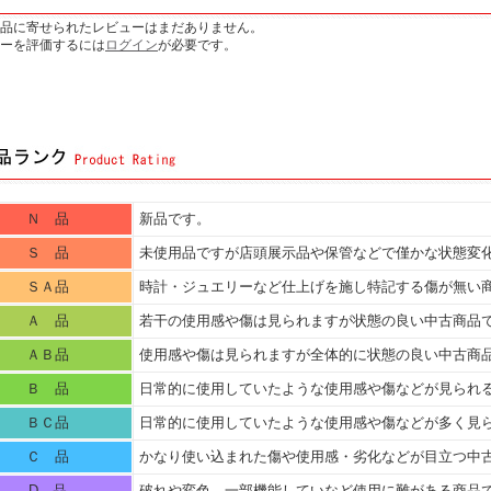
品に寄せられたレビューはまだありません。
ーを評価するには
ログイン
が必要です。
Ｎ 品
新品です。
Ｓ 品
未使用品ですが店頭展示品や保管などで僅かな状態変
ＳＡ品
時計・ジュエリーなど仕上げを施し特記する傷が無い
Ａ 品
若干の使用感や傷は見られますが状態の良い中古商品
ＡＢ品
使用感や傷は見られますが全体的に状態の良い中古商
Ｂ 品
日常的に使用していたような使用感や傷などが見られ
ＢＣ品
日常的に使用していたような使用感や傷などが多く見
Ｃ 品
かなり使い込まれた傷や使用感・劣化などが目立つ中
D 品
破れや変色、一部機能していなど使用に難がある商品