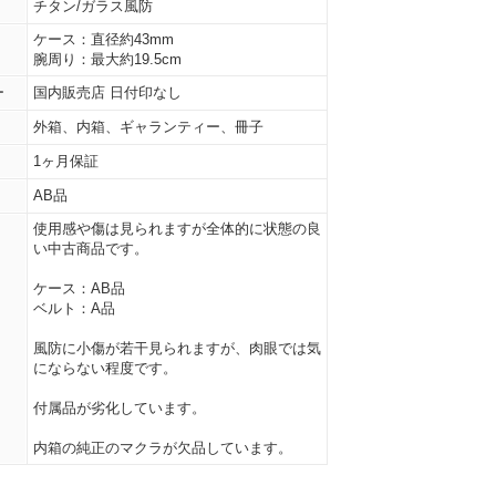
チタン/ガラス風防
ケース：直径約43mm
腕周り：最大約19.5cm
ー
国内販売店 日付印なし
外箱、内箱、ギャランティー、冊子
1ヶ月保証
AB品
使用感や傷は見られますが全体的に状態の良
い中古商品です。
ケース：AB品
ベルト：A品
風防に小傷が若干見られますが、肉眼では気
にならない程度です。
付属品が劣化しています。
内箱の純正のマクラが欠品しています。