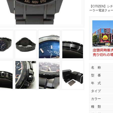
【CITIZEN】シ
ーラー電波クォー
名 称
型 番
年 式
タイプ
カラー
種 類