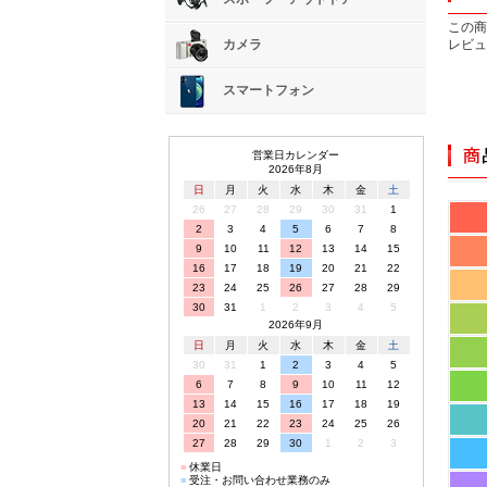
この商
レビュ
カメラ
スマートフォン
営業日カレンダー
2026年8月
日
月
火
水
木
金
土
26
27
28
29
30
31
1
2
3
4
5
6
7
8
9
10
11
12
13
14
15
16
17
18
19
20
21
22
23
24
25
26
27
28
29
30
31
1
2
3
4
5
2026年9月
日
月
火
水
木
金
土
30
31
1
2
3
4
5
6
7
8
9
10
11
12
13
14
15
16
17
18
19
20
21
22
23
24
25
26
27
28
29
30
1
2
3
■
休業日
■
受注・お問い合わせ業務のみ