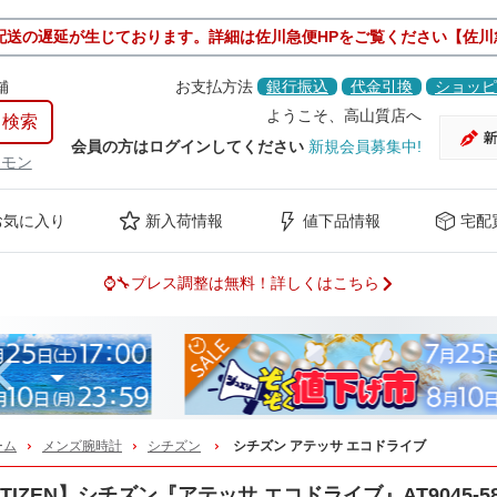
配送の遅延が生じております。詳細は佐川急便HPをご覧ください【佐川
舗
お支払方法
銀行振込
代金引換
ショッピ
ようこそ、高山質店へ
会員の方はログインしてください
新規会員募集中!
ケモン
お気に入り
新入荷情報
値下品情報
宅配
⌚🔧ブレス調整は無料！詳しくはこちら
Previous
ーム
メンズ腕時計
シチズン
シチズン アテッサ エコドライブ
ITIZEN】シチズン『アテッサ エコドライブ』AT9045-