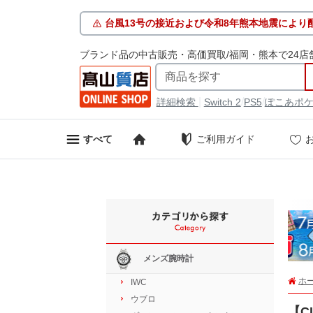
台風13号の接近および令和8年熊本地震により
ブランド品の中古販売・高価買取/福岡・熊本で24店
|
/
/
詳細検索
Switch 2
PS5
ぽこあポ
ご利用ガイド
すべて
メンズ腕時計
ホ
IWC
ウブロ
【C