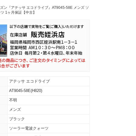
チズン『アテッサ エコドライブ』AT9045-58E メンズ ソ
ツ 1ヶ月保証【中古】
アテッサ エコドライブ
AT9045-58E(H820)
不明
メンズ
ブラック
ソーラー電波クォーツ