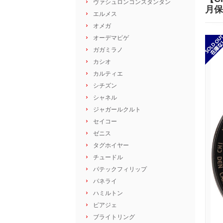
ヴァシュロンコンスタンタン
月保
エルメス
オメガ
オーデマピゲ
ガガミラノ
カシオ
カルティエ
シチズン
シャネル
ジャガールクルト
セイコー
ゼニス
タグホイヤー
チュードル
パテックフィリップ
パネライ
ハミルトン
ピアジェ
ブライトリング