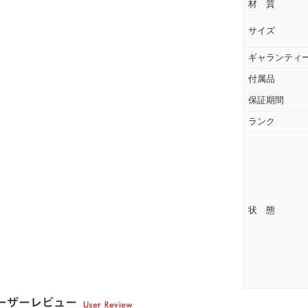
材 質
サイズ
ギャランティ
付属品
保証期間
ランク
状 態