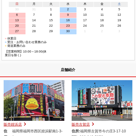
日
月
火
水
木
金
土
30
31
1
2
3
4
5
6
7
8
9
10
11
12
13
14
15
16
17
18
19
20
21
22
23
24
25
26
27
28
29
30
1
2
3
■
休業日
■
受注・お問い合わせ業務のみ
■
発送業務のみ
【営業時間】10:00～18:00(休
業日を除く)
店舗紹介
販売姪浜店
販売古賀店
住
福岡県福岡市西区姪浜駅南1-3-
住所:
福岡県古賀市今の庄3-17-10