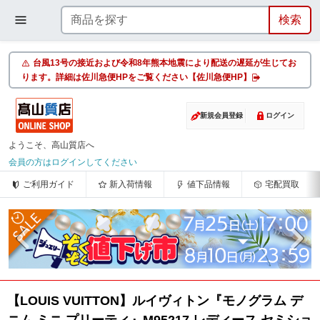
台風13号の接近および令和8年熊本地震により配送の遅延が生じてお
ります。詳細は佐川急便HPをご覧ください【佐川急便HP】
新規会員登録
ログイン
ようこそ、高山質店へ
会員の方はログインしてください
ご利用ガイド
新入荷情報
値下品情報
宅配買取
【LOUIS VUITTON】ルイヴィトン『モノグラム デ
ニム ミニ プリーティ』M95217 レディース セミショ