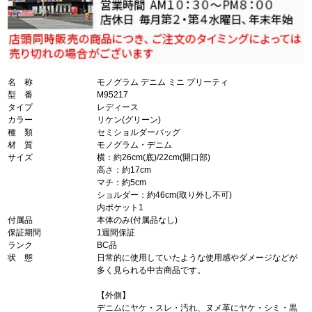
名 称
モノグラム デニム ミニ プリーティ
型 番
M95217
タイプ
レディース
カラー
リケン(グリーン)
種 類
セミショルダーバッグ
材 質
モノグラム・デニム
サイズ
横：約26cm(底)/22cm(開口部)
高さ：約17cm
マチ：約5cm
ショルダー：約46cm(取り外し不可)
内ポケット1
付属品
本体のみ(付属品なし)
保証期間
1週間保証
ランク
BC品
状 態
日常的に使用していたような使用感やダメージなどが
多く見られる中古商品です。
【外側】
デニムにヤケ・スレ・汚れ、ヌメ革にヤケ・シミ・黒