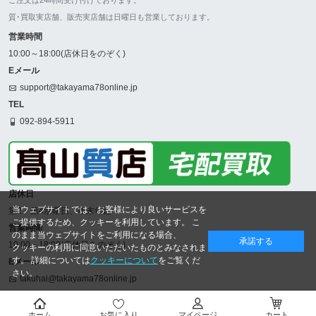
ご注文は24時間受け付けております。
質･買取実店舗、販売実店舗は日曜日も営業しております。
営業時間
10:00～18:00(店休日をのぞく)
Eメール
support@takayama78online.jp
TEL
092-894-5911
店休日
当ウェブサイトでは、お客様により良いサービスを
第2・第4水曜日、年末年始
ご提供するため、クッキーを利用しています。 こ
営業時間
のまま当ウェブサイトをご利用になる場合、
承諾する
10:00～18:00(店休日をのぞく)
クッキーの利用に同意いただいたものとみなされま
す。 詳細については
クッキーについて
をご覧くだ
Eメール
さい。
takuhai@takayama78online.jp
TEL
092-707-5311
ホーム
お気に入り
マイページ
カート