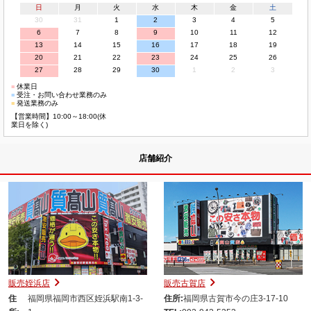
日
月
火
水
木
金
土
30
31
1
2
3
4
5
6
7
8
9
10
11
12
13
14
15
16
17
18
19
20
21
22
23
24
25
26
27
28
29
30
1
2
3
■
休業日
■
受注・お問い合わせ業務のみ
■
発送業務のみ
【営業時間】10:00～18:00(休
業日を除く)
店舗紹介
販売姪浜店
販売古賀店
住
福岡県福岡市西区姪浜駅南1-3-
住所:
福岡県古賀市今の庄3-17-10