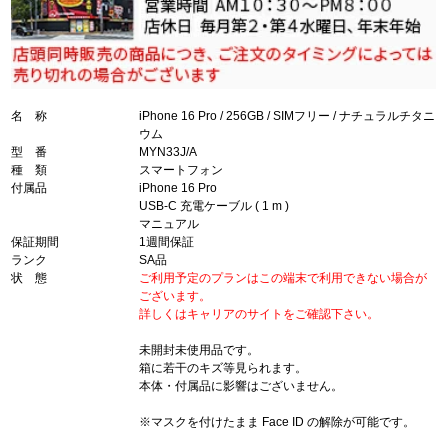
名 称
iPhone 16 Pro / 256GB / SIMフリー / ナチュラルチタニ
ウム
型 番
MYN33J/A
種 類
スマートフォン
付属品
iPhone 16 Pro
USB-C 充電ケーブル ( 1 m )
マニュアル
保証期間
1週間保証
ランク
SA品
状 態
ご利用予定のプランはこの端末で利用できない場合が
ございます。
詳しくはキャリアのサイトをご確認下さい。
未開封未使用品です。
箱に若干のキズ等見られます。
本体・付属品に影響はございません。
※マスクを付けたまま Face ID の解除が可能です。