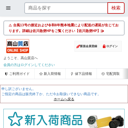
台風13号の接近および令和8年熊本地震により配送の遅延が生じてお
ります。詳細は佐川急便HPをご覧ください【佐川急便HP】
新規会員登録
ログイン
ようこそ、高山質店へ
会員の方はログインしてください
ご利用ガイド
新入荷情報
値下品情報
宅配買取
申し訳ございません。
ご指定の商品は販売終了か、ただ今お取扱いできない商品です。
ホームへ戻る