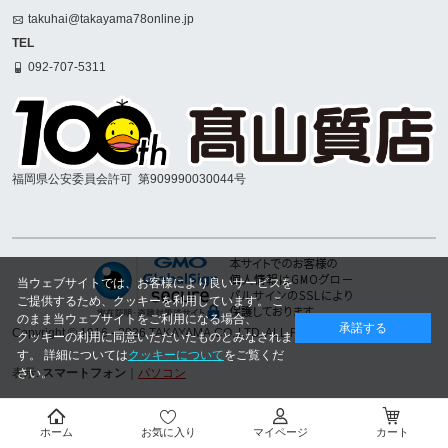
takuhai@takayama78online.jp
TEL
092-707-5311
福岡県公安委員会許可
第909990030044号
当ウェブサイトでは、お客様により良いサービスを
ご提供するため、クッキーを利用しています。 こ
のまま当ウェブサイトをご利用になる場合、
承諾する
Copyright © 1916
- 2026 TAKAYAMA.CO.,LTD. ALL RIGHTS RESERVED.
クッキーの利用に同意いただいたものとみなされま
す。 詳細については
クッキーについて
をご覧くだ
さい。
表示:
スマートフォン
｜
パソコン
ホーム
お気に入り
マイページ
カート