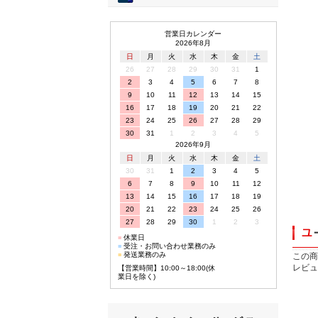
営業日カレンダー
2026年8月
日
月
火
水
木
金
土
26
27
28
29
30
31
1
2
3
4
5
6
7
8
9
10
11
12
13
14
15
16
17
18
19
20
21
22
23
24
25
26
27
28
29
30
31
1
2
3
4
5
2026年9月
日
月
火
水
木
金
土
30
31
1
2
3
4
5
6
7
8
9
10
11
12
13
14
15
16
17
18
19
20
21
22
23
24
25
26
27
28
29
30
1
2
3
■
休業日
■
受注・お問い合わせ業務のみ
■
発送業務のみ
この商
レビュ
【営業時間】10:00～18:00(休
業日を除く)