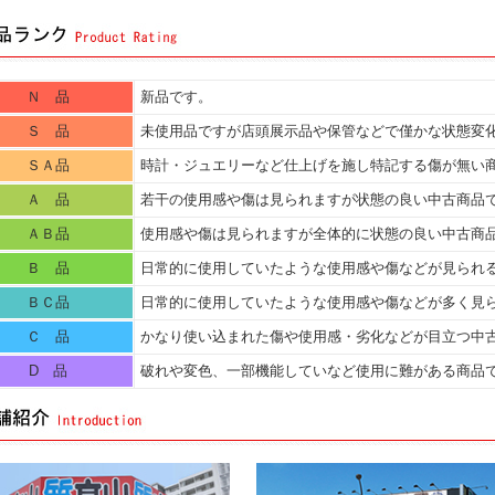
Ｎ 品
新品です。
Ｓ 品
未使用品ですが店頭展示品や保管などで僅かな状態変
ＳＡ品
時計・ジュエリーなど仕上げを施し特記する傷が無い
Ａ 品
若干の使用感や傷は見られますが状態の良い中古商品
ＡＢ品
使用感や傷は見られますが全体的に状態の良い中古商
Ｂ 品
日常的に使用していたような使用感や傷などが見られ
ＢＣ品
日常的に使用していたような使用感や傷などが多く見
Ｃ 品
かなり使い込まれた傷や使用感・劣化などが目立つ中
D 品
破れや変色、一部機能していなど使用に難がある商品