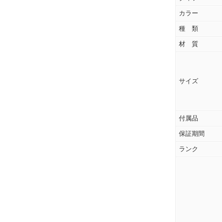
カラー
種 類
材 質
サイズ
付属品
保証期間
ランク