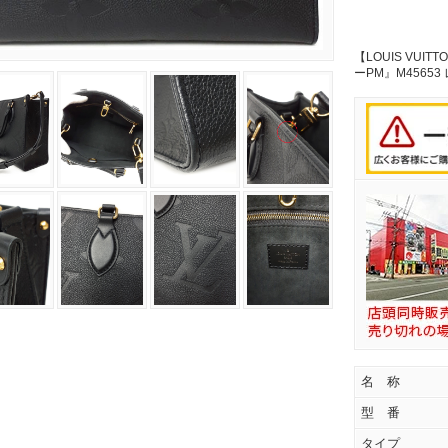
【LOUIS VU
ーPM』M4565
名 称
型 番
タイプ