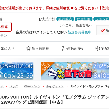
配送の遅延が生じております。詳細は佐川急便HPをご覧ください【佐川
舗
お支払方法
銀行振込
代金引換
ショッピ
ようこそ、高山質店へ
会員の方はログインしてください
新規会員募集中!
ケモン
お気に入り
新入荷情報
値下品情報
宅配
Previous
ーム
バッグ
2WAYバッグ
ルイヴィトン
ルイヴィトン モノグラム ジ
OUIS VUITTON】ルイヴィトン『モノグラム ジャイアン
 2WAYバッグ 1週間保証【中古】