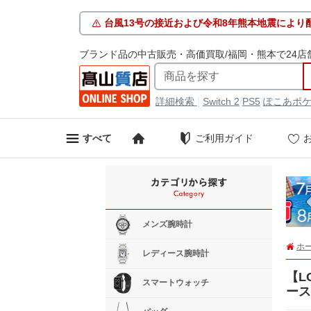
台風13号の接近および令和8年熊本地震により
ブランド品の中古販売・高価買取/福岡・熊本で24店
|
/
/
詳細検索
Switch 2
PS5
ぽこあポ
ご利用ガイド
すべて
メンズ腕時計
ホ
レディース腕時計
【L
スマートウォッチ
ース