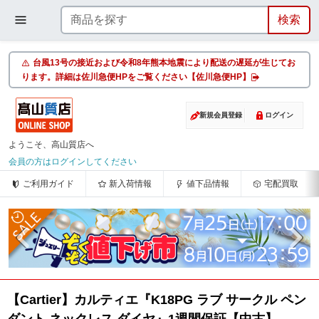
台風13号の接近および令和8年熊本地震により配送の遅延が生じてお
ります。詳細は佐川急便HPをご覧ください【佐川急便HP】
新規会員登録
ログイン
ようこそ、高山質店へ
会員の方はログインしてください
ご利用ガイド
新入荷情報
値下品情報
宅配買取
【Cartier】カルティエ『K18PG ラブ サークル ペン
ダント ネックレス ダイヤ』1週間保証【中古】