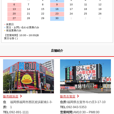
6
7
8
9
10
11
12
13
14
15
16
17
18
19
20
21
22
23
24
25
26
27
28
29
30
1
2
3
■
休業日
■
受注・お問い合わせ業務のみ
■
発送業務のみ
【営業時間】10:00～18:00(休
業日を除く)
店舗紹介
販売姪浜店
販売古賀店
住
福岡県福岡市西区姪浜駅南1-3-
住所:
福岡県古賀市今の庄3-17-10
所:
1
TEL:
092-943-5353
TEL:
092-891-1111
営業時間:
AM10:30～PM8:00