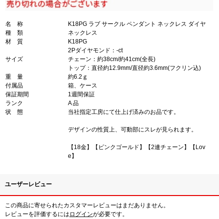
名 称
K18PG ラブ サークル ペンダント ネックレス ダイヤ
種 類
ネックレス
材 質
K18PG
2Pダイヤモンド：-ct
サイズ
チェーン：約38cm/約41cm(全長)
トップ：直径約12.9mm/直径約3.6mm(フクリン込)
重 量
約6.2ｇ
付属品
箱、ケース
保証期間
1週間保証
ランク
A 品
状 態
当社指定工房にて仕上げ済みのお品です。
デザインの性質上、可動部にスレが見られます。
【18金】【ピンクゴールド】【2連チェーン】【Lov
e】
ユーザーレビュー
この商品に寄せられたカスタマーレビューはまだありません。
レビューを評価するには
ログイン
が必要です。