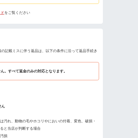
イド
をご覧ください
報の記載ミスに伴う返品は、以下の条件に沿って返品手続き
せん。すべて返金のみの対応となります。
せん
は汚れ、動物の毛やホコリやにおいの付着、変色、破損・
ると当店が判断する場合
汚損