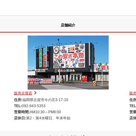
店舗紹介
販売古賀店
販
住所:
福岡県古賀市今の庄3-17-10
住所
TEL:
092-943-5353
TEL
営業時間:
AM10:30～PM8:00
営業
店休日:
第2・第4水曜日、年末年始
店休