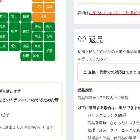
詳細は
お支払いについて - ご利用ガ
返品
初期不良などの商品の不備や商品情
を行ってください
交換・代替での対応はできま
返品期限
断り致します
商品到着から7日以内のご連絡
などのトラブルにつながるためお断
以下に該当する場合は、返品できま
います
ジャンク(Dランク)商品
商品発送時になかったキズまた
ンは通常よりお時間がかかります
修理・改造、クリーニングがあ
付属品の欠品、付属品の破損・