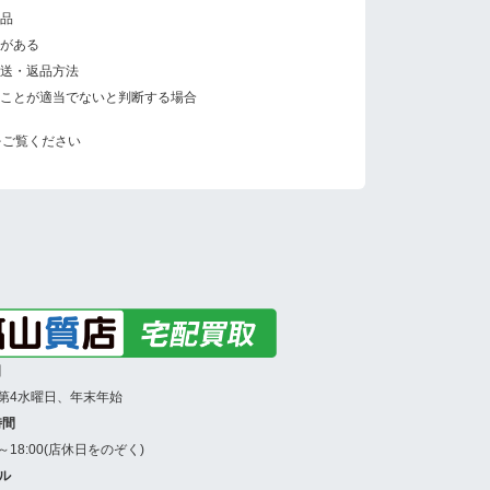
品
がある
送・返品方法
ことが適当でないと判断する場合
をご覧ください
日
第4水曜日、年末年始
時間
0～18:00(店休日をのぞく)
ル