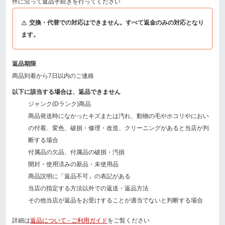
件に沿って返品手続きを行ってください
交換・代替での対応はできません。すべて返金のみの対応となり
ます。
返品期限
商品到着から7日以内のご連絡
以下に該当する場合は、返品できません
ジャンク(Dランク)商品
商品発送時になかったキズまたは汚れ、動物の毛やホコリやにおい
の付着、変色、破損・修理・改造、クリーニングがあると当店が判
断する場合
付属品の欠品、付属品の破損・汚損
開封・使用済みの新品・未使用品
商品説明に「返品不可」の表記がある
当店の指定する方法以外での返送・返品方法
その他当店が返品をお受けすることが適当でないと判断する場合
詳細は
返品について - ご利用ガイド
をご覧ください