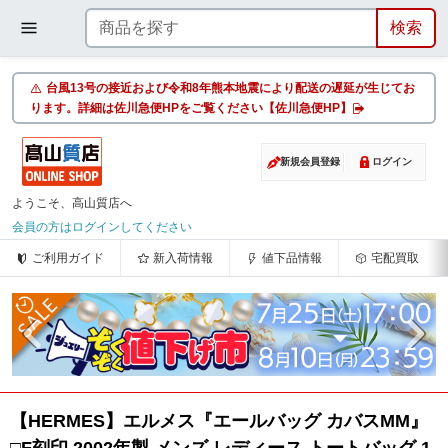
台風13号の接近および令和8年熊本地震により配送の遅延が生じてお
ります。詳細は佐川急便HPをご覧ください【佐川急便HP】
新規会員登録
ログイン
ようこそ、高山質店へ
会員の方はログインしてください
ご利用ガイド
新入荷情報
値下品情報
宅配買取
【HERMES】エルメス『エールバッグ カバスMM』
□F刻印 2002年製 メンズ レディース トートバッグ 1