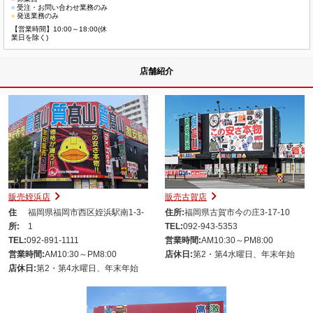
■
受注・お問い合わせ業務のみ
■
発送業務のみ
【営業時間】10:00～18:00(休
業日を除く)
店舗紹介
販売姪浜店
販売古賀店
住
福岡県福岡市西区姪浜駅南1-3-
住所:
福岡県古賀市今の庄3-17-10
所:
1
TEL:
092-943-5353
TEL:
092-891-1111
営業時間:
AM10:30～PM8:00
営業時間:
AM10:30～PM8:00
店休日:
第2・第4水曜日、年末年始
店休日:
第2・第4水曜日、年末年始