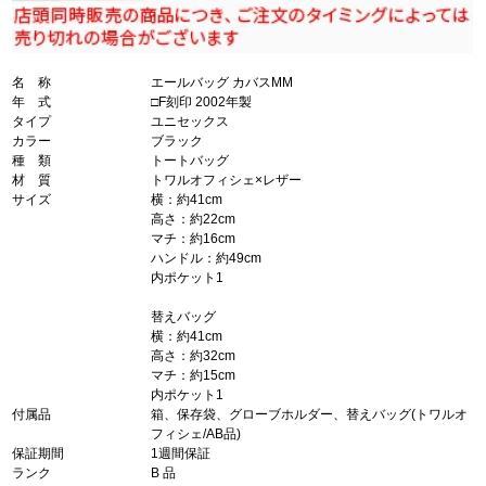
名 称
エールバッグ カバスMM
年 式
□F刻印 2002年製
タイプ
ユニセックス
カラー
ブラック
種 類
トートバッグ
材 質
トワルオフィシェ×レザー
サイズ
横：約41cm
高さ：約22cm
マチ：約16cm
ハンドル：約49cm
内ポケット1
替えバッグ
横：約41cm
高さ：約32cm
マチ：約15cm
内ポケット1
付属品
箱、保存袋、グローブホルダー、替えバッグ(トワルオ
フィシェ/AB品)
保証期間
1週間保証
ランク
B 品