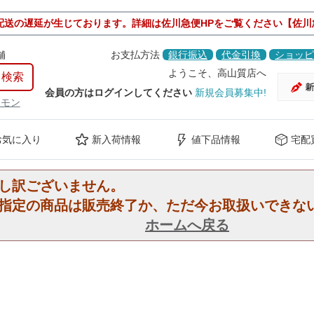
配送の遅延が生じております。詳細は佐川急便HPをご覧ください【佐川
舗
お支払方法
銀行振込
代金引換
ショッピ
ようこそ、高山質店へ
会員の方はログインしてください
新規会員募集中!
ケモン
お気に入り
新入荷情報
値下品情報
宅配
し訳ございません。
指定の商品は販売終了か、ただ今お取扱いできな
ホームへ戻る