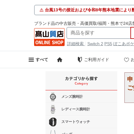
台風13号の接近および令和8年熊本地震により
ブランド品の中古販売・高価買取/福岡・熊本で24店
|
/
/
詳細検索
Switch 2
PS5
ぽこあポ
ご利用ガイド
すべて
申
ご
メンズ腕時計
レディース腕時計
スマートウォッチ