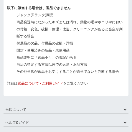
以下に該当する場合は、返品できません
ジャンク(Dランク)商品
商品発送時になかったキズまたは汚れ、動物の毛やホコリやにおい
の付着、変色、破損・修理・改造、クリーニングがあると当店が判
断する場合
付属品の欠品、付属品の破損・汚損
開封・使用済みの新品・未使用品
商品説明に「返品不可」の表記がある
当店の指定する方法以外での返送・返品方法
その他当店が返品をお受けすることが適当でないと判断する場合
詳細は
返品について - ご利用ガイド
をご覧ください
当店について
ヘルプ&ガイド