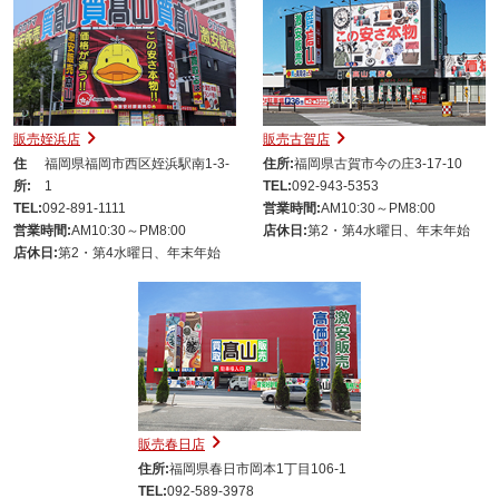
販売姪浜店
販売古賀店
住
福岡県福岡市西区姪浜駅南1-3-
住所:
福岡県古賀市今の庄3-17-10
所:
1
TEL:
092-943-5353
TEL:
092-891-1111
営業時間:
AM10:30～PM8:00
営業時間:
AM10:30～PM8:00
店休日:
第2・第4水曜日、年末年始
店休日:
第2・第4水曜日、年末年始
販売春日店
住所:
福岡県春日市岡本1丁目106-1
TEL:
092-589-3978