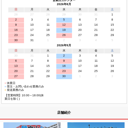
営業日カレンダー
2026年8月
日
月
火
水
木
金
土
26
27
28
29
30
31
1
2
3
4
5
6
7
8
9
10
11
12
13
14
15
16
17
18
19
20
21
22
23
24
25
26
27
28
29
30
31
1
2
3
4
5
2026年9月
日
月
火
水
木
金
土
30
31
1
2
3
4
5
6
7
8
9
10
11
12
13
14
15
16
17
18
19
20
21
22
23
24
25
26
27
28
29
30
1
2
3
■
休業日
■
受注・お問い合わせ業務のみ
■
発送業務のみ
【営業時間】10:00～18:00(休
業日を除く)
店舗紹介