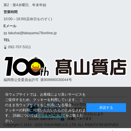
第2・第4水曜日、年末年始
営業時間
10:00～18:00(店休日をのぞく)
Eメール
takuhai@takayama78online.jp
TEL
092-707-5311
福岡県公安委員会許可
第909990030044号
当ウェブサイトでは、お客様により良いサービスを
ご提供するため、クッキーを利用しています。 こ
のまま当ウェブサイトをご利用になる場合、
承諾する
クッキーの利用に同意いただいたものとみなされま
す。 詳細については
クッキーについて
をご覧くだ
さい。
Copyright © 1916
- 2026 TAKAYAMA.CO.,LTD. ALL RIGHTS RESERVED.